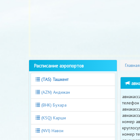
Расписание аэропортов
Главная
(TAS) Ташкент
авиа
(AZN) Андижан
авиакасс
телефон 
(BHK) Бухара
авиакасс
авиакасс
(KSQ) Карши
номер ав
круглосу
(NVI) Навои
номер те