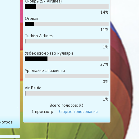
Сибирь (S7 Airlines)
14%
Orenair
11%
Turkish Airlines
1%
Узбекистон хаво йуллари
27%
Уральские авиалинии
0%
Air Baltic
1%
Всего голосов: 93
1 просмотр
Старые голосования
мотров