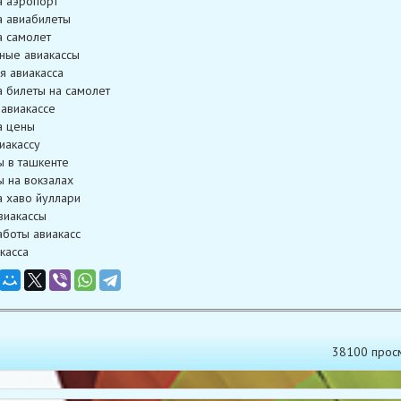
а аэропорт
а авиабилеты
а самолет
ные авиакассы
я авиакасса
а билеты на самолет
 авиакассе
а цены
иакассу
ы в ташкенте
ы на вокзалах
а хаво йуллари
виакассы
боты авиакасс
касса
38100 прос