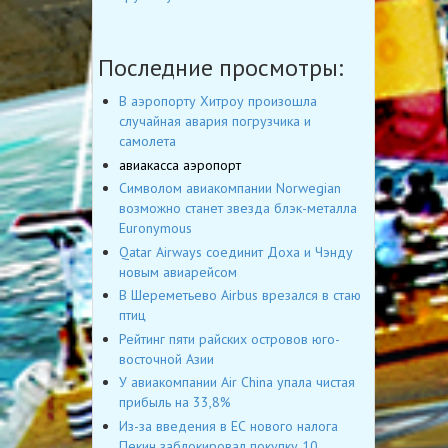
Последние просмотры:
В аэропорту Хитроу произошла
случайная авария погрузчика и
самолета
авиакасса аэропорт
Символом авиакомпании Norwegian
возможно станет звезда блэк-металла
Euronymous
Qatar Airways соединит Доха и Чэнду
новым авиарейсом
В Шереметьево Airbus врезался в стаю
птиц
Рейтинг пяти райских островов юго-
восточной Азии
У авиакомпании Air China упала чистая
прибыль на 33,8%
Из-за введения в ЕС нового налога
Пекин заблокировал покупку 10