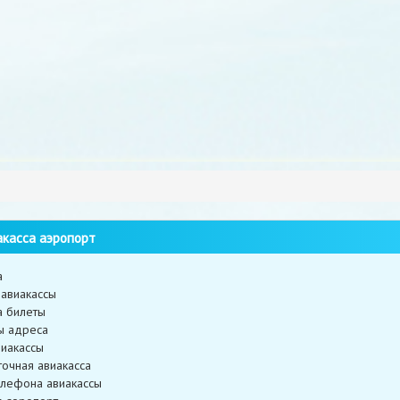
касса аэропорт
а
авиакассы
а билеты
ы адреса
иакассы
точная авиакасса
лефона авиакассы