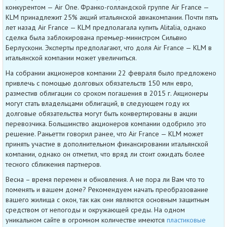
конкурентом — Air One. Франко-голландской группе Air France —
KLM принадлежит 25% акций итальянской авиакомпании. Почти пять
лет назад Air France — KLM предполагала купить Alitalia, однако
сделка была заблокирована премьер-министром Сильвио
Берлускони. Эксперты предполагают, что доля Air France — KLM в
итальянской компании может увеличиться.
На собрании акционеров компании 22 февраля было предложено
привлечь с помощью долговых обязательств 150 млн евро,
разместив облигации со сроком погашения в 2015 г. Акционеры
могут стать владельцами облигаций, в следующем году их
долговые обязательства могут быть конвертированы в акции
перевозчика. Большинство акционеров компании одобрило это
решение. Раньетти говорил ранее, что Air France — KLM может
принять участие в дополнительном финансировании итальянской
компании, однако он отметил, что вряд ли стоит ожидать более
тесного сближения партнеров.
Весна – время перемен и обновления. А не пора ли Вам что то
поменять и вашем доме? Рекомендуем начать преобразование
вашего жилища с окон, так как они являются основным защитным
средством от непогоды и окружающей среды. На одном
уникальном сайте в огромном количестве имеются
пластиковые