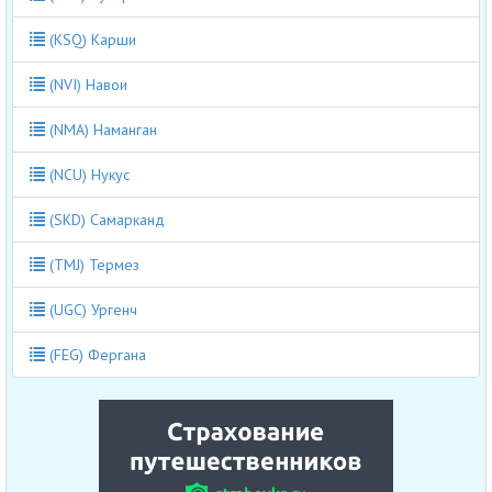
(KSQ) Карши
(NVI) Навои
(NMA) Наманган
(NCU) Нукус
(SKD) Самарканд
(TMJ) Термез
(UGC) Ургенч
(FEG) Фергана