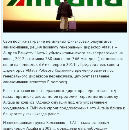
Свой пост, из-за крайне негативных финансовых результатов
авиакомпании, решил покинуть генеральный директор Alitalia –
Андреа Раньетти. Чистый убыток итальянского авиаперевозчика на
конец 2012 г. составил 280 млн евро (366 млн долл.), поднявшись
почти на четверть с 69 млн евро в 2011 г. Председатель совета
директоров Alitalia Роберто Коланинно временно займет пост
генерального директора перевозчика, цитирует заявление
авиакомпании агентство Bloomberg.
Раньетти занял пост генерального директора перевозчика год
назад; предполагалось, что он продолжит стратегию по выводу
Alitalia из кризиса. Однако ситуация под его управлением
ухудшилась, в СМИ уже строят предположения, что Alitalia близка к
банкротству как никогда ранее.
Инвестиционная группа Коланинно – CAI — стала основным
акционером Alitalia в 2008 г., объединив ее с небольшим