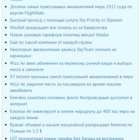
Десятка самых пунктуальных авиакомпаний мира 2012 года по
версии FlightStats
Быстрый проход с помощью услуги Sky Priority от Skyteam
WindJet прекращает все полеты из-за банкротства
Новую ценовую тарифную политику вводит Alitalia
Еще по одной компании от каждой страны
Некоторые авиакомпании альянса SkyTeam «попали на
карандаш»
Wizz Air ввел абонемент на перевозку ручной клади и выбора
места в самолете
S7 Airlines признана самой пунктуальной авиакомпанией в мире
Wizz Air закрепит место за пассажиром во время покупки
авиабилета
Emirates оснастила половину флота беспроводным доступом в
интернет
Estonian Air инвестирует в летние маршруты до 400 тыс евро на
каждую линию
Ryanair объявил о начале масштабной распродаже билетов по
Польше по 2,5 $
LOT презентовал новые тарифы без багажа на внутренних