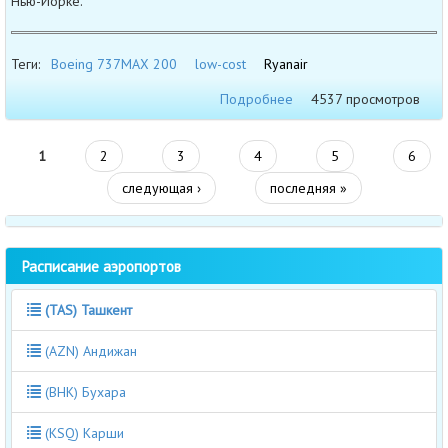
Нью-Йорке.
Теги:
Boeing 737MAX 200
low-cost
Ryanair
Подробнее
4537 просмотров
1
2
3
4
5
6
следующая ›
последняя »
Расписание аэропортов
(TAS) Ташкент
(AZN) Андижан
(BHK) Бухара
(KSQ) Карши