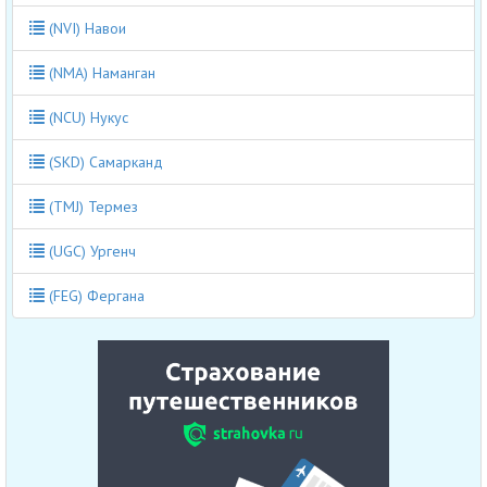
(NVI) Навои
(NMA) Наманган
(NCU) Нукус
(SKD) Самарканд
(TMJ) Термез
(UGC) Ургенч
(FEG) Фергана