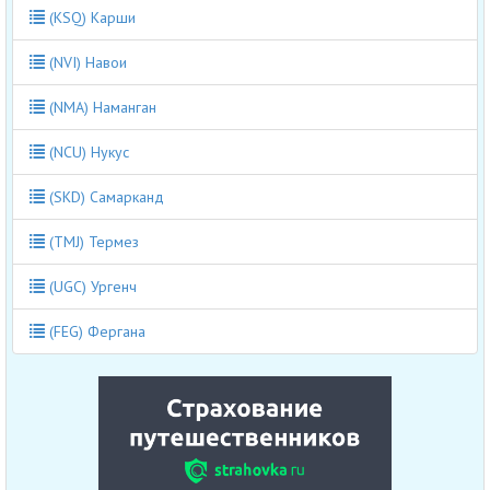
(KSQ) Карши
(NVI) Навои
(NMA) Наманган
(NCU) Нукус
(SKD) Самарканд
(TMJ) Термез
(UGC) Ургенч
(FEG) Фергана