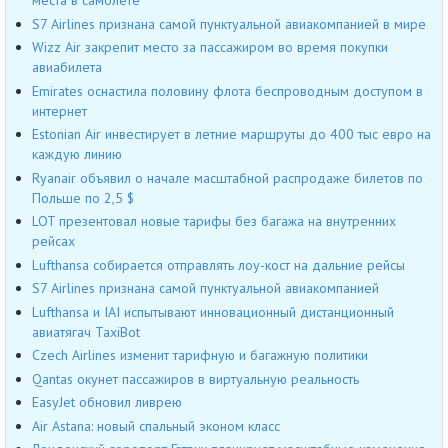
места в самолете
S7 Airlines признана самой пунктуальной авиакомпанией в мире
Wizz Air закрепит место за пассажиром во время покупки
авиабилета
Emirates оснастила половину флота беспроводным доступом в
интернет
Estonian Air инвестирует в летние маршруты до 400 тыс евро на
каждую линию
Ryanair объявил о начале масштабной распродаже билетов по
Польше по 2,5 $
LOT презентовал новые тарифы без багажа на внутренних
рейсах
Lufthansa собирается отправлять лоу-кост на дальние рейсы
S7 Airlines признана самой пунктуальной авиакомпанией
Lufthansa и IAI испытывают инновационный дистанционный
авиатягач TaxiBot
Czech Airlines изменит тарифную и багажную политики
Qantas окунет пассажиров в виртуальную реальность
EasyJet обновил ливрею
Air Astana: новый спальный эконом класс