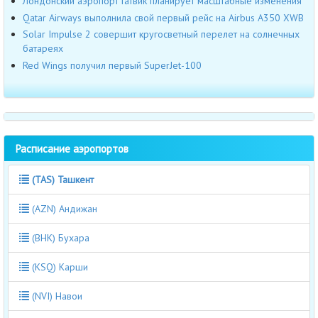
Лондонский аэропорт Гатвик планирует масштабные изменения
Qatar Airways выполнила свой первый рейс на Airbus A350 XWB
Solar Impulse 2 совершит кругосветный перелет на солнечных
батареях
Red Wings получил первый SuperJet-100
Расписание аэропортов
(TAS) Ташкент
(AZN) Андижан
(BHK) Бухара
(KSQ) Карши
(NVI) Навои