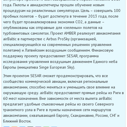
года. Пилоты и авиадиспетчеры прошли обучение новым
процедурам на реалистичных симуляторах. Цель – совершить 100
пробных полетов – будет достигнута в течение 2013 года, после
чего будет проанализирована экономия СО2, а данные –
опубликованы как отправные для «зеленых» полетов на
турбовинтовых самолетах. Проект AMBER реализует авиакомпания
airBaltic в партнерстве с Airbus ProSky (организацией,
специализирующейся на современных решениях управления
полетами) и Латвийским воздушным сообщением. Финансовую
поддержку проекту предоставляет SESAR, программа
исследования управления воздушным движением Единого неба
Европы (инициатива Singe European Sky).
Этим проектом SESAR сможет продемонстрировать, что все
сообщество коммерческой авиации, включая региональные
авиакомпании, способно меняться и уменьшить свое влияние на
окружающую среду. airBaltic предоставляет прямые рейсы из Риги в
60 мест назначения. Вне зависимости от места вылета airBaltic
предлагает удобные стыковочные рейсы из своего Северного
транзитного узла в Риге в пункты назначения сети маршрутов
авиакомпании, охватывающей Европу, Скандинавию, Россию, СНГ и
Ближний Восток.