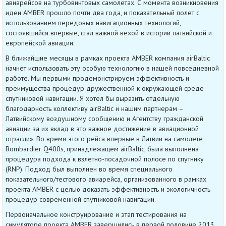
авиарейсов на турбовинтовых самолетах. С момента возникновения
идеи AMBER прошло почти два года, и показательный полет с
использованием передовых навигационных технологий,
состоявшийся впервые, стал важной вехой в истории латвийской и
европейской авиации.
В ближайшие месяцы в рамках проекта AMBER компания airBaltic
начнет использовать эту особую технологию в нашей повседневной
работе. Мы первыми продемонстрируем эффективность и
преимущества процедур дружественной к окружающей среде
спутниковой навигации. Я хотел бы выразить отдельную
благодарность коллективу airBaltic и нашим партнерам –
Латвийскому воздушному сообщению и Агентству гражданской
авиации за их вклад в это важное достижение в авиационной
отрасли». Во время этого рейса впервые в Латвии на самолете
Bombardier Q400s, принадлежащем airBaltic, была выполнена
процедура подхода к взлетно-посадочной полосе по спутнику
(RNP). Подход был выполнен во время специального
показательного/тестового авиарейса, организованного в рамках
проекта AMBER с целью доказать эффективность и экологичность
процедур современной спутниковой навигации.
Первоначальное конструирование и этап тестирования на
симуляторе проекта AMBER завершились в первой половине 2013