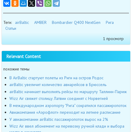
Теги:
airBaltic
AMBER
Bombardier Q400 NextGen
Рига
Статьи
1 просмотр
Relevant Content
похожие темы
В AirBaltic стартуют полеты из Риги на остров Родос
airBaltic увеличит количество авиарейсов в Брюссель
airBaltic начинает выполнять рейсы по маршруту Таллинн-Париж
Wizz Air свяжет столицу Латвии соединят с Норвегией
В международном аэропорту "Рига" сократился пассажиропоток
Авиакомпания «Аэрофлот» переходит на летнее расписание
У авиакомпании airBaltic пассажиропоток вырос на 2%
Wizz Air ввел абонемент на перевозку ручной клади и выбора