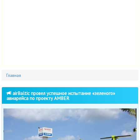
Главная
airBaltic провел успешное испытание «зеленого»
авиарейса по проекту AMBER