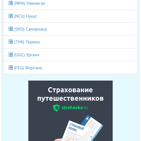
(NMA) Наманган
(NCU) Нукус
(SKD) Самарканд
(TMJ) Термез
(UGC) Ургенч
(FEG) Фергана