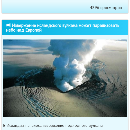
4896 просмотров
Извержение исландского вулкана может парализовать
небо над Европой
В Исландии, началось извержение подледного вулкана