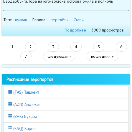
Бардарбунга. Гора на юго-востоке острова ожила в полночь
Теги:
вулкан
Европа
перелёты
Статьи
Подробнее
3909 просмотров
1
2
3
4
5
6
7
следующая ›
последняя »
Расписание аэропортов
(TAS) Ташкент
(AZN) Андижан
(BHK) Бухара
(KSQ) Карши