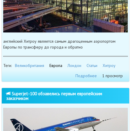
английский Хитроу является самым драгоценным аэропортом
Европы по трансферу до города и обратно
Теги:
Великобритания
Европа
Лондон
Статьи
Хитроу
Подробнее
1 просмотр
Superjet-100 обзавелись первым европейским
заказчиком