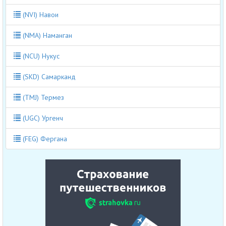
(NVI) Навои
(NMA) Наманган
(NCU) Нукус
(SKD) Самарканд
(TMJ) Термез
(UGC) Ургенч
(FEG) Фергана