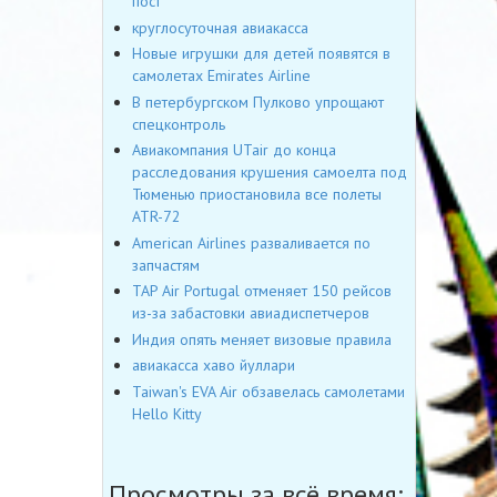
пост
круглосуточная авиакасса
Новые игрушки для детей появятся в
самолетах Emirates Airline
В петербургском Пулково упрощают
спецконтроль
Авиакомпания UTair до конца
расследования крушения самоелта под
Тюменью приостановила все полеты
ATR-72
American Airlines разваливается по
запчастям
TAP Air Portugal отменяет 150 рейсов
из-за забастовки авиадиспетчеров
Индия опять меняет визовые правила
авиакасса хаво йуллари
Taiwan's EVA Air обзавелась самолетами
Hello Kitty
Просмотры за всё время: