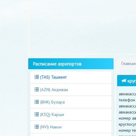
Расписание аэропортов
Главная
(TAS) Ташкент
круг
(AZN) Андижан
авиакасс
телефон 
(BHK) Бухара
авиакасс
авиакасс
(KSQ) Карши
номер ав
круглосу
(NVI) Навои
номер те