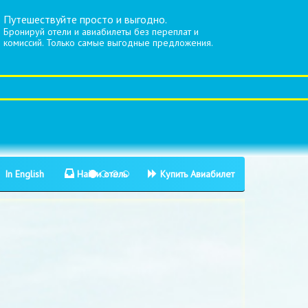
Путешествуйте просто и выгодно.
Бронируй отели и авиабилеты без переплат и
комиссий. Только самые выгодные предложения.
In English
Найти отель
Купить Авиабилет