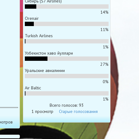
Сибирь (S7 Airlines)
14%
Orenair
11%
Turkish Airlines
1%
Узбекистон хаво йуллари
27%
Уральские авиалинии
0%
Air Baltic
1%
Всего голосов: 93
1 просмотр
Старые голосования
мотров