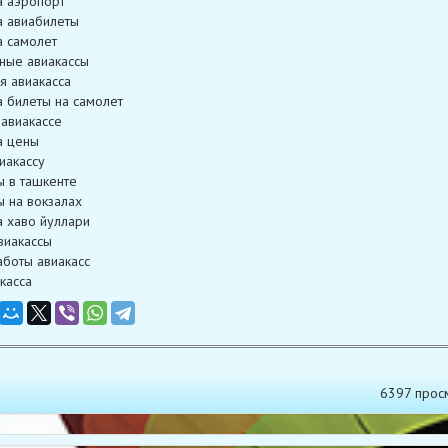
а аэропорт
а авиабилеты
а самолет
ные авиакассы
я авиакасса
а билеты на самолет
 авиакассе
а цены
иакассу
ы в ташкенте
ы на вокзалах
а хаво йуллари
виакассы
боты авиакасс
касса
6397 прос