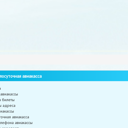
лосуточная авиакасса
а
авиакассы
а билеты
ы адреса
иакассы
точная авиакасса
лефона авиакассы