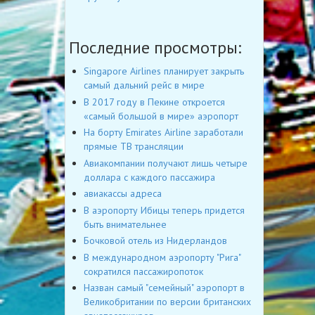
Последние просмотры:
Singapore Airlines планирует закрыть
самый дальний рейс в мире
В 2017 году в Пекине откроется
«самый большой в мире» аэропорт
На борту Emirates Airline заработали
прямые ТВ трансляции
Авиакомпании получают лишь четыре
доллара с каждого пассажира
авиакассы адреса
В аэропорту Ибицы теперь придется
быть внимательнее
Бочковой отель из Нидерландов
В международном аэропорту "Рига"
сократился пассажиропоток
Назван самый "семейный" аэропорт в
Великобритании по версии британских