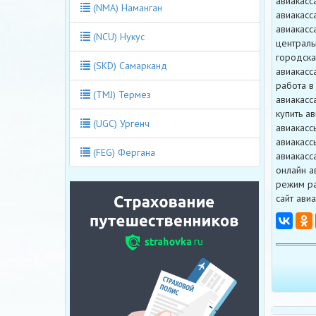
авиакасс
(NMA) Наманган
авиакасс
авиакасс
(NCU) Нукус
централь
городска
(SKD) Самарканд
авиакасс
работа в
(TMJ) Термез
авиакасс
купить ав
(UGC) Ургенч
авиакасс
авиакасс
(FEG) Фергана
авиакасс
онлайн а
режим ра
сайт авиа