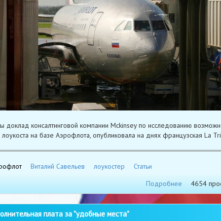
ты доклад консалтинговой компании Mckinsey по исследованию возможн
 лоукоста на базе Аэрофлота, опубликовала на днях французская La Tri
рофлот
Виталий Савельев
лоукостер
Статьи
Подробнее
4654 про
лнительная плата за "удобные места"