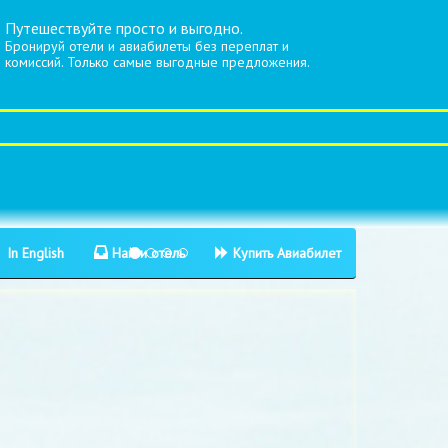
Путешествуйте просто и выгодно.
Бронируй отели и авиабилеты без переплат и
комиссий. Только самые выгодные предложения.
In English
Найти отель
Купить Авиабилет