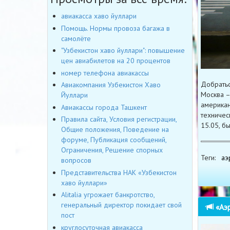
авиакасса хаво йуллари
Помощь. Нормы провоза багажа в
самолёте
"Узбекистон хаво йуллари": повышение
цен авиабилетов на 20 процентов
номер телефона авиакассы
Добратьс
Авиакомпания Узбекистон Хаво
Москва –
Йуллари
американ
Авиакассы города Ташкент
техничес
Правила сайта, Условия регистрации,
15.05, б
Общие положения, Поведение на
форуме, Публикация сообщений,
Ограничения, Решение спорных
Теги:
аэ
вопросов
Представительства НАК «Узбекистон
хаво йуллари»
Alitalia угрожает банкротство,
генеральный директор покидает свой
«Аэр
пост
круглосуточная авиакасса