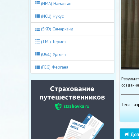
(NMA) Наманган
(NCU) Нукус
(SKD) Самарканд
(TMJ) Термез
(UGC) Ургенч
(FEG) Фергана
Результа
создания
Теги:
аэ
Допо