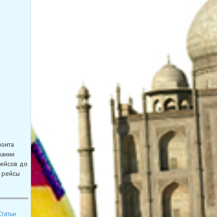
монта
пании
рейсов до
 рейсы
Статьи