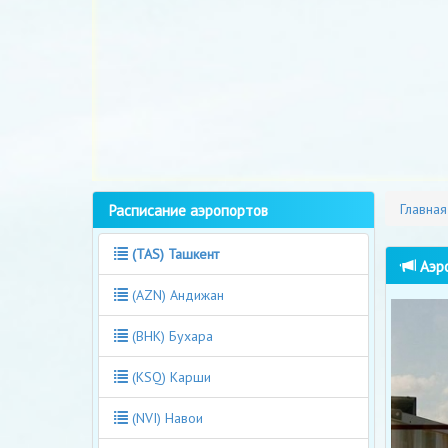
Расписание аэропортов
Главная
(TAS) Ташкент
Аэро
(AZN) Андижан
(BHK) Бухара
(KSQ) Карши
(NVI) Навои