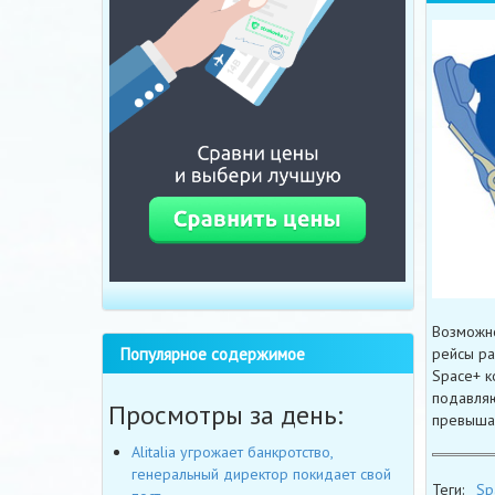
Возможно
Популярное содержимое
рейсы ра
Space+ к
подавляю
Просмотры за день:
превышае
Alitalia угрожает банкротство,
генеральный директор покидает свой
Теги:
Sp