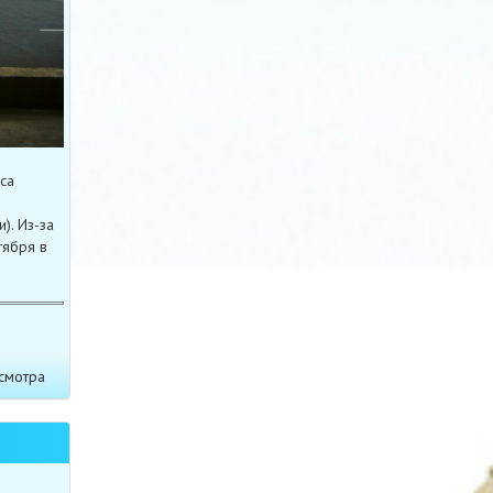
са
). Из-за
тября в
смотра