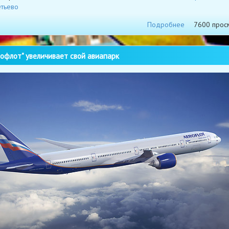
тьево
Подробнее
7600 прос
офлот" увеличивает свой авиапарк