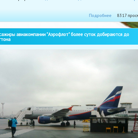
Подробнее
8317 прос
ажиры авиакомпании "Аэрофлот" более суток добираются до
гтона