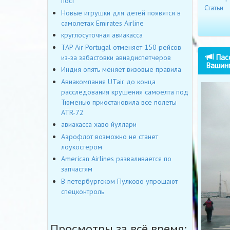
пост
Статьи
Новые игрушки для детей появятся в
самолетах Emirates Airline
круглосуточная авиакасса
TAP Air Portugal отменяет 150 рейсов
Пасс
из-за забастовки авиадиспетчеров
Вашин
Индия опять меняет визовые правила
Авиакомпания UTair до конца
расследования крушения самоелта под
Тюменью приостановила все полеты
ATR-72
авиакасса хаво йуллари
Аэрофлот возможно не станет
лоукостером
American Airlines разваливается по
запчастям
В петербургском Пулково упрощают
спецконтроль
Просмотры за всё время: