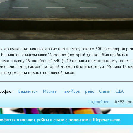
я до пункта назначения до сих пор не могут около 200 пассажиров рей
 Вашингтон авиакомпании "Аэрофлот", который должен был прибыть в
скую столицу 19 октября в 17.40 (1.40 пятницы по московскому времени
ких неполадок, самолет который должен был вылететь из Москвы 18 ок
ыл задержан на шесть с половиной часов.
рофлот
Вашингтон
Москва
Нью-Йорк
рейс
Статьи
США
Подробнее
6792 про
офлот» отменяет рейсы в связи с ремонтом в Шереметьево