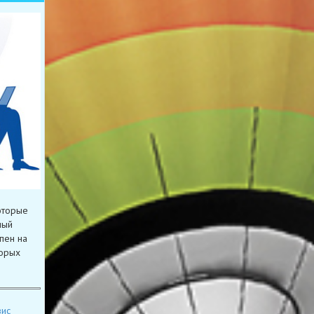
оторые
мый
пен на
торых
вис