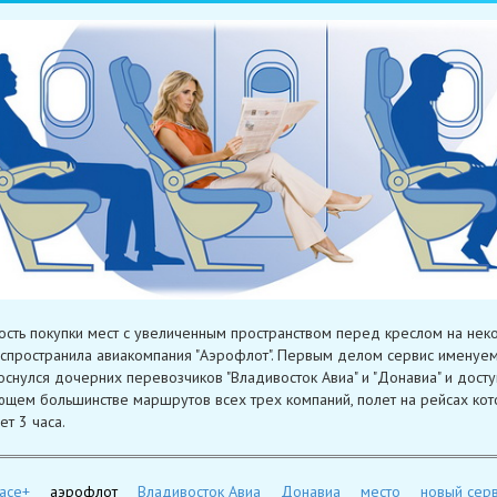
сть покупки мест с увеличенным пространством перед креслом на нек
спространила авиакомпания "Аэрофлот". Первым делом сервис именуе
оснулся дочерних перевозчиков "Владивосток Авиа" и "Донавиа" и досту
щем большинстве маршрутов всех трех компаний, полет на рейсах ко
т 3 часа.
ace+
аэрофлот
Владивосток Авиа
Донавиа
место
новый сер