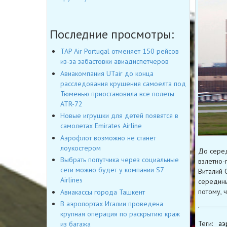
Последние просмотры:
TAP Air Portugal отменяет 150 рейсов
из-за забастовки авиадиспетчеров
Авиакомпания UTair до конца
расследования крушения самоелта под
Тюменью приостановила все полеты
ATR-72
Новые игрушки для детей появятся в
самолетах Emirates Airline
Аэрофлот возможно не станет
лоукостером
До серед
Выбрать попутчика через социальные
взлетно-
сети можно будет у компании S7
Виталий 
Airlines
середины
потому, 
Авиакассы города Ташкент
В аэропортах Италии проведена
крупная операция по раскрытию краж
Теги:
аэ
из багажа