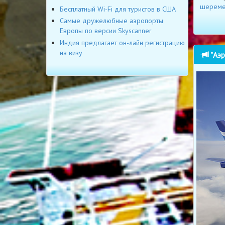
шереме
Бесплатный Wi-Fi для туристов в США
Самые дружелюбные аэропорты
Европы по версии Skyscanner
Индия предлагает он-лайн регистрацию
на визу
"Аэр