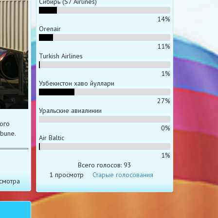
Сибирь (S7 Airlines)
14%
Orenair
11%
Turkish Airlines
1%
Узбекистон хаво йуллари
27%
Уральские авиалинии
ого
0%
bune.
Air Baltic
1%
Всего голосов: 93
1 просмотр
Старые голосования
смотра