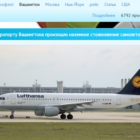
рофлот
Вашингтон
Москва
Нью-Йорк
рейс
Статьи
США
Подробнее
6792 про
ропорту Вашингтона произошло наземное столкновение самолето