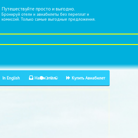
Путешествуйте просто и выгодно.
Бронируй отели и авиабилеты без переплат и
комиссий. Только самые выгодные предложения.
In English
Найти отель
Купить Авиабилет