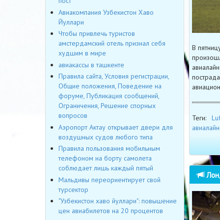
пост
Авиакомпания Узбекистон Хаво
Йуллари
Чтобы привлечь туристов
амстердамский отель признал себя
В пятниц
худшим в мире
произошл
авиакассы в ташкенте
авиалайн
Правила сайта, Условия регистрации,
пострада
Общие положения, Поведение на
авиацион
форуме, Публикация сообщений,
Ограничения, Решение спорных
вопросов
Теги:
Lu
Аэропорт Актау открывает двери для
авиалай
воздушных судов любого типа
Правила пользования мобильным
телефоном на борту самолета
соблюдает лишь каждый пятый
Лонд
Мальдивы переориентирует свой
турсектор
"Узбекистон хаво йуллари": повышение
цен авиабилетов на 20 процентов