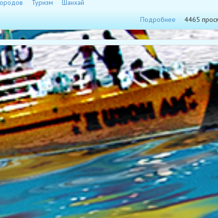
городов
Туризм
Шанхай
Подробнее
4465 прос