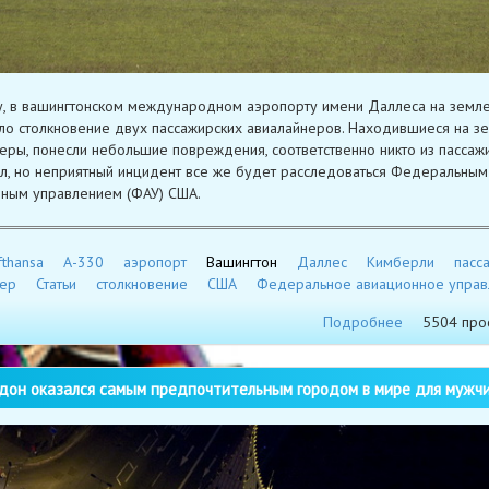
у, в вашингтонском международном аэропорту имени Даллеса на земл
о столкновение двух пассажирских авиалайнеров. Находившиеся на з
еры, понесли небольшие повреждения, соответственно никто из пассаж
л, но неприятный инцидент все же будет расследоваться Федеральным
ным управлением (ФАУ) США.
fthansa
А-330
аэропорт
Вашингтон
Даллес
Кимберли
пасс
нер
Статьи
столкновение
США
Федеральное авиационное управ
Подробнее
5504 про
он оказался самым предпочтительным городом в мире для мужч