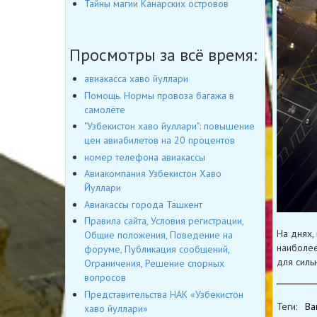
Тайны магии Канарских островов
Просмотры за всё время:
авиакасса хаво йуллари
Помощь. Нормы провоза багажа в
самолёте
"Узбекистон хаво йуллари": повышение
цен авиабилетов на 20 процентов
номер телефона авиакассы
Авиакомпания Узбекистон Хаво
Йуллари
Авиакассы города Ташкент
Правила сайта, Условия регистрации,
На днях,
Общие положения, Поведение на
наиболее
форуме, Публикация сообщений,
для сильн
Ограничения, Решение спорных
вопросов
Представительства НАК «Узбекистон
Теги:
Ва
хаво йуллари»