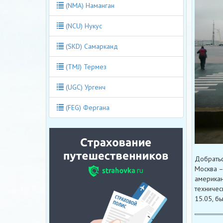
(NMA) Наманган
(NCU) Нукус
(SKD) Самарканд
(TMJ) Термез
(UGC) Ургенч
(FEG) Фергана
Добратьс
Москва –
американ
техничес
15.05, б