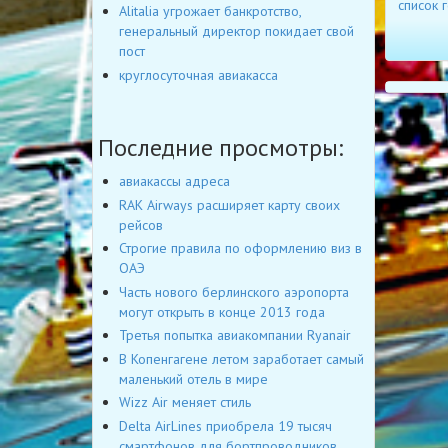
список 
Alitalia угрожает банкротство,
генеральный директор покидает свой
пост
круглосуточная авиакасса
Последние просмотры:
авиакассы адреса
RAK Airways расширяет карту своих
рейсов
Строгие правила по оформлению виз в
ОАЭ
Часть нового берлинского аэропорта
могут открыть в конце 2013 года
Третья попытка авиакомпании Ryanair
В Копенгагене летом заработает самый
маленький отель в мире
Wizz Air меняет стиль
Delta AirLines приобрела 19 тысяч
смартфонов для бортпроводников