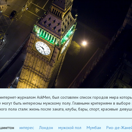
 интернет-журналом AskMen, был составлен список городов мира котор
 могут быть интересны мужскому полу. Главными критериями в выборе
ого пола стали: жизнь после заката, клубы, бары, спорт, красивые девуш
шингтон
интерес
Лондон
мужской пол
Мумбаи
Рио-де-Жане