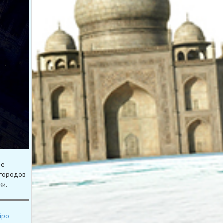
ые
 городов
ки.
йро