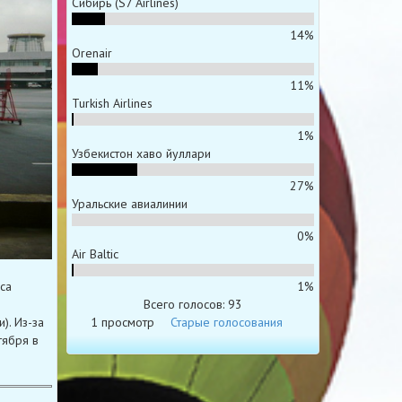
Сибирь (S7 Airlines)
14%
Orenair
11%
Turkish Airlines
1%
Узбекистон хаво йуллари
27%
Уральские авиалинии
0%
Air Baltic
1%
са
Всего голосов: 93
1 просмотр
Старые голосования
). Из-за
тября в