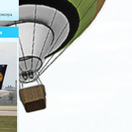
смотра
в