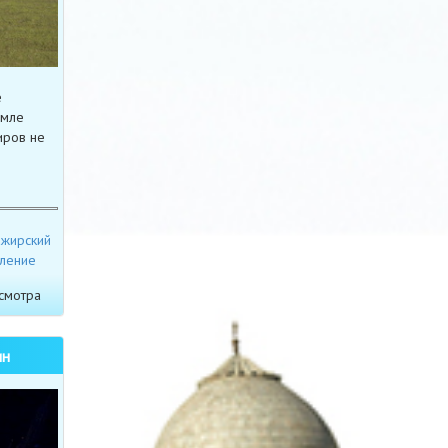
е
емле
иров не
ажирский
ление
смотра
ин