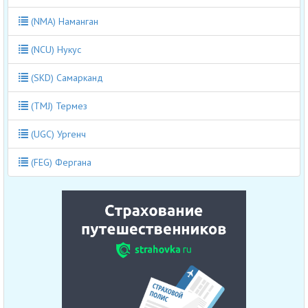
(NMA) Наманган
(NCU) Нукус
(SKD) Самарканд
(TMJ) Термез
(UGC) Ургенч
(FEG) Фергана