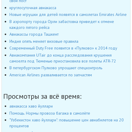
свой пост
круглосуточная авиакасса
Новые игрушки для детей появятся в самолетах Emirates Airline
В аэропорту города Орли забастовка приведет к отмене
каждого пятого рейса
Авиакассы города Ташкент
Индия опять меняет визовые правила
Современный Duty Free появится в «Пулково» к 2014 году
Авиакомпания UTair до конца расследования крушения
самоелта под Тюменью приостановила все полеты ATR-72
В петербургском Пулково упрощают спецконтроль
American Airlines разваливается по запчастям
Просмотры за всё время:
авиакасса хаво йуллари
Помощь. Нормы провоза багажа в самолёте
"Узбекистон хаво йуллари": повышение цен авиабилетов на 20
процентов