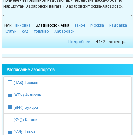
применении топливной надбавки при перевозке пассажиров по
маршрутам Хабаровск-Ниигата и Хабаровск-Москва-Хабаровск.
Теги:
виновна
Владивосток Авиа
закон
Москва
надбавка
Статьи
суд
топливо
Хабаровск
Подробнее
4442 просмотра
Расписание аэропортов
(TAS) Ташкент
(AZN) Андижан
(BHK) Бухара
(KSQ) Карши
(NVI) Навои