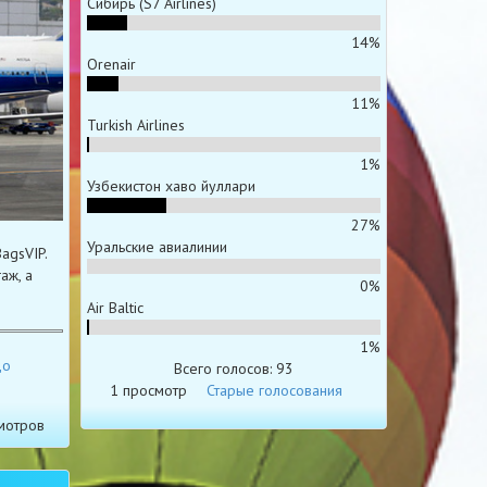
Сибирь (S7 Airlines)
14%
Orenair
11%
Turkish Airlines
1%
Узбекистон хаво йуллари
27%
Уральские авиалинии
agsVIP.
аж, а
0%
Air Baltic
1%
до
Всего голосов: 93
1 просмотр
Старые голосования
мотров