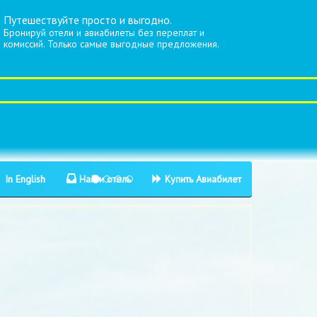
Путешествуйте просто и выгодно.
Бронируй отели и авиабилеты без переплат и
комиссий. Только самые выгодные предложения.
In English
Найти отель
Купить Авиабилет