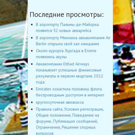
Последние просмотры:
В аэропорту Пальмы-де-Майорка
появится 52 новых авиарейса
В аэропорту Мюнхена авиакомпания Air
Berlin открыла свой зал ожидания
Около курорта Хургада в Египте
появились акулы
Авиакомпании Etihad Airways
показывает успешные финансовые
результаты в первом квартале 2012
года
Emirates оснастила половину флота
беспроводным доступом в интернет
круглосуточная авиакасса
Правила сайта, Условия регистрации,
Общие положения, Поведение на
форуме, Публикация сообщений,
Ограничения, Решение спорных
вопросов