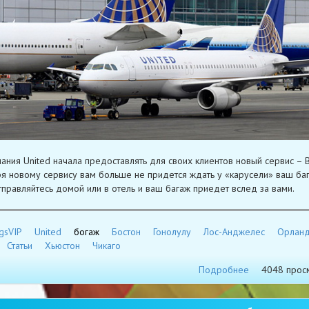
ания United начала предоставлять для своих клиентов новый сервис – B
я новому сервису вам больше не придется ждать у «карусели» ваш баг
тправляйтесь домой или в отель и ваш багаж приедет вслед за вами.
gsVIP
United
богаж
Бостон
Гонолулу
Лос-Анджелес
Орлан
Статьи
Хьюстон
Чикаго
Подробнее
4048 прос