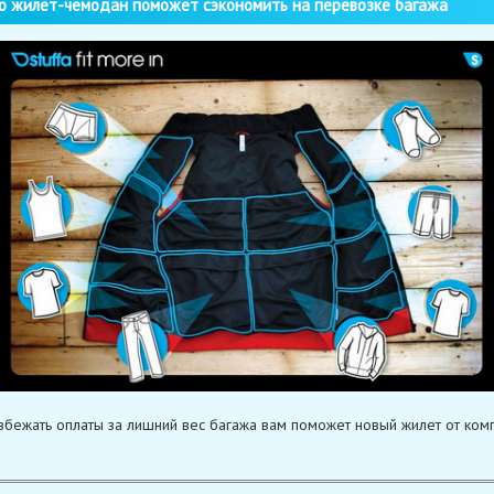
 жилет-чемодан поможет сэкономить на перевозке багажа
збежать оплаты за лишний вес багажа вам поможет новый жилет от ком