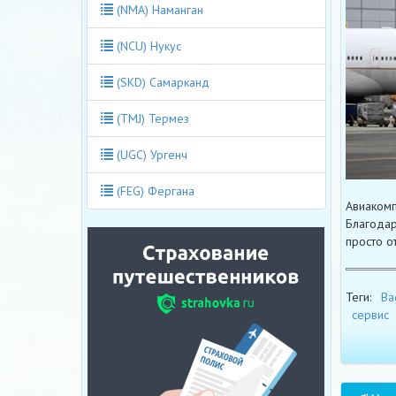
(NMA) Наманган
(NCU) Нукус
(SKD) Самарканд
(TMJ) Термез
(UGC) Ургенч
(FEG) Фергана
Авиакомп
Благодар
просто о
Теги:
Ba
сервис