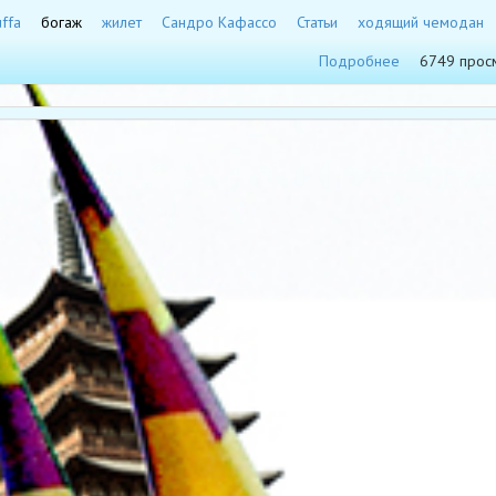
uffa
богаж
жилет
Сандро Кафассо
Статьи
ходящий чемодан
Подробнее
6749 прос