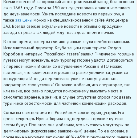
Всеми известный запорожский автостроительный завод был основан
аж в 1863 году. Почти за 150 лет существования завод изменился
до неузнаваемости. Узнать последние новости из первых рук, а
также
заз цены
можно на специализированном сайте Автоцентра
ЗАЗ. Всегда свежие актуальные новости и отзывы о продукции
завода от реальных людей ждут вас здесь днем и ночью.
В то же время, эксперты считают данные слухи необоснованными.
Исполнительный директор Клуба защиты прав туриста Федор
Коробов в интервью "Российской газете" заявил: "Физически горящие
путевки могут исчезнуть, если туроператорам удастся договориться
с перевозчиками. В связи со вступлением России в ВТО можно
надеяться, что количество игроков на рынке увеличится, усилится
конкуренция. И тогда перевозчики уже не смогут диктовать
операторам свои условия". Он также добавил, что операторам, так
или иначе, все равно придется по-прежнему выкупать места в
самолетах заранее, а значит, в случае отсутствия спроса продавать
туры ниже себестоимости для частичной компенсации расходов.
Согласны с экспертами и в Российском союзе туриндустрии. Его
пресс-секретарь Ирина Тюрина подтвердила: горящие путевки
летом будут. При этом она добавила, что исчезнуть могут туры по
демпинговым (искусственно заниженным) ценам. По ее словам, в
последние несколько лет около 40% - 45% туристического рынка в