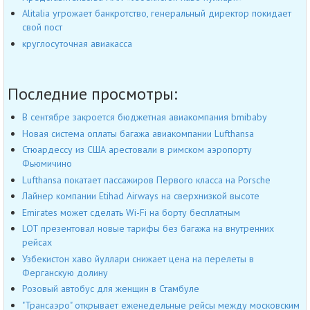
Alitalia угрожает банкротство, генеральный директор покидает
свой пост
круглосуточная авиакасса
Последние просмотры:
В сентябре закроется бюджетная авиакомпания bmibaby
Новая система оплаты багажа авиакомпании Lufthansa
Стюардессу из США арестовали в римском аэропорту
Фьюмичино
Lufthansa покатает пассажиров Первого класса на Porsche
Лайнер компании Etihad Airways на сверхнизкой высоте
Emirates может сделать Wi-Fi на борту бесплатным
LOT презентовал новые тарифы без багажа на внутренних
рейсах
Узбекистон хаво йуллари снижает цена на перелеты в
Ферганскую долину
Розовый автобус для женщин в Стамбуле
"Трансаэро" открывает еженедельные рейсы между московским