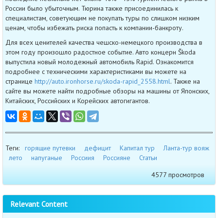
России было убыточным. Тюрина также присоединилась к
специалистам, советующим не покупать туры по слишком низким
ценам, чтобы избежать риска попасть к компании-банкроту.
Для всех ценителей качества чешско-немецкого производства в
этом году произошло радостное событие. Авто концерн Škoda
выпустила новый молодежный автомобиль Rapid. Ознакомится
подробнее с техническими характеристиками вы можете на
странице
http://auto.ironhorse.ru/skoda-rapid_2558.html
. Также на
сайте вы можете найти подробные обзоры на машины от Японских,
Китайских, Российских и Корейских автогигантов.
Теги:
горящие путевки
дефицит
Капитал тур
Ланта-тур вояж
лето
напуганые
Россиия
Россияне
Статьи
4577 просмотров
Relevant Content