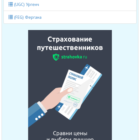
(UGC) Ургенч
(FEG) Фергана