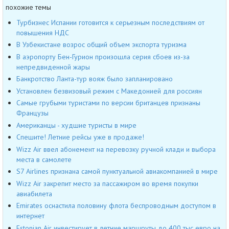
похожие темы
Турбизнес Испании готовится к серьезным последствиям от
повышения НДС
В Узбекистане возрос общий объем экспорта туризма
В аэропорту Бен-Гурион произошла серия сбоев из-за
непредвиденной жары
Банкротство Ланта-тур вояж было запланировано
Установлен безвизовый режим с Македонией для россиян
Самые грубыми туристами по версии британцев признаны
Французы
Американцы - худшие туристы в мире
Спешите! Летние рейсы уже в продаже!
Wizz Air ввел абонемент на перевозку ручной клади и выбора
места в самолете
S7 Airlines признана самой пунктуальной авиакомпанией в мире
Wizz Air закрепит место за пассажиром во время покупки
авиабилета
Emirates оснастила половину флота беспроводным доступом в
интернет
Estonian Air инвестирует в летние маршруты до 400 тыс евро на