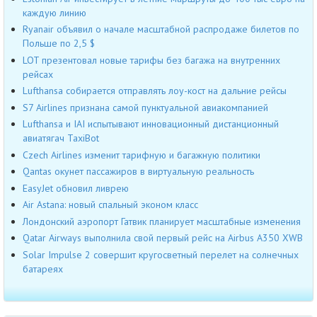
каждую линию
Ryanair объявил о начале масштабной распродаже билетов по
Польше по 2,5 $
LOT презентовал новые тарифы без багажа на внутренних
рейсах
Lufthansa собирается отправлять лоу-кост на дальние рейсы
S7 Airlines признана самой пунктуальной авиакомпанией
Lufthansa и IAI испытывают инновационный дистанционный
авиатягач TaxiBot
Czech Airlines изменит тарифную и багажную политики
Qantas окунет пассажиров в виртуальную реальность
EasyJet обновил ливрею
Air Astana: новый спальный эконом класс
Лондонский аэропорт Гатвик планирует масштабные изменения
Qatar Airways выполнила свой первый рейс на Airbus A350 XWB
Solar Impulse 2 совершит кругосветный перелет на солнечных
батареях