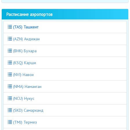
Расписание аэропортов
(TAS) Ташкент
(AZN) Андижан
(BHK) Бухара
(KSQ) Карши
(NVI) Навои
(NMA) Наманган
(NCU) Нукус
(SKD) Самарканд
(TMJ) Термез