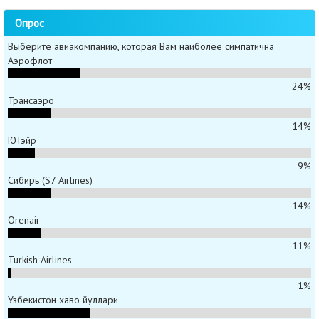
Опрос
Выберите авиакомпанию, которая Вам наиболее симпатична
Аэрофлот
24%
Трансаэро
14%
ЮТэйр
9%
Сибирь (S7 Airlines)
14%
Orenair
11%
Turkish Airlines
1%
Узбекистон хаво йуллари