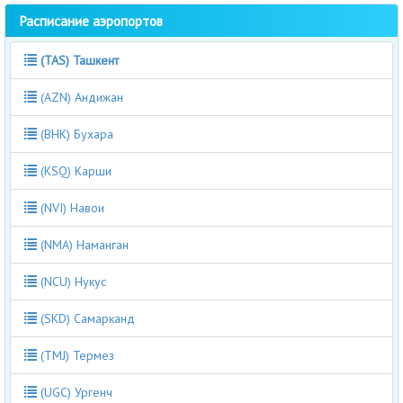
Расписание аэропортов
(TAS) Ташкент
(AZN) Андижан
(BHK) Бухара
(KSQ) Карши
(NVI) Навои
(NMA) Наманган
(NCU) Нукус
(SKD) Самарканд
(TMJ) Термез
(UGC) Ургенч