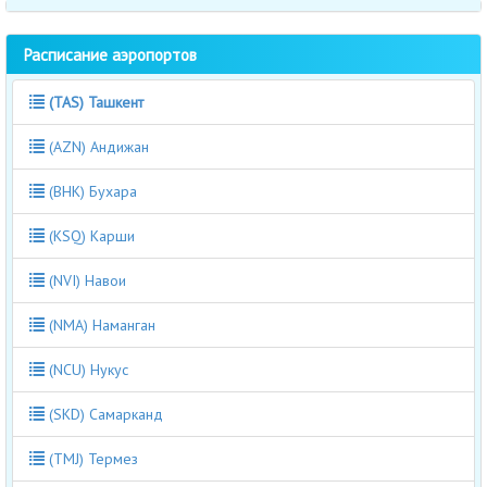
Расписание аэропортов
(TAS) Ташкент
(AZN) Андижан
(BHK) Бухара
(KSQ) Карши
(NVI) Навои
(NMA) Наманган
(NCU) Нукус
(SKD) Самарканд
(TMJ) Термез