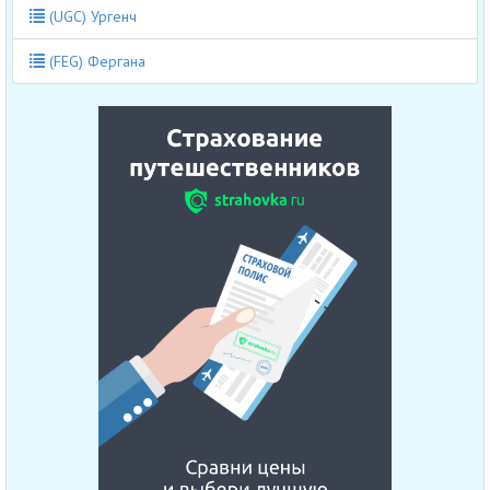
(UGC) Ургенч
(FEG) Фергана