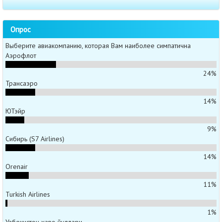
Опрос
Выберите авиакомпанию, которая Вам наиболее симпатична
Аэрофлот
24%
Трансаэро
14%
ЮТэйр
9%
Сибирь (S7 Airlines)
14%
Orenair
11%
Turkish Airlines
1%
Узбекистон хаво йуллари