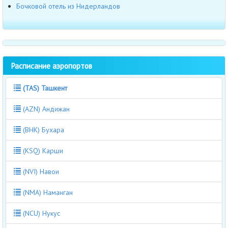
Бочковой отель из Нидерландов
Расписание аэропортов
(TAS) Ташкент
(AZN) Андижан
(BHK) Бухара
(KSQ) Карши
(NVI) Навои
(NMA) Наманган
(NCU) Нукус