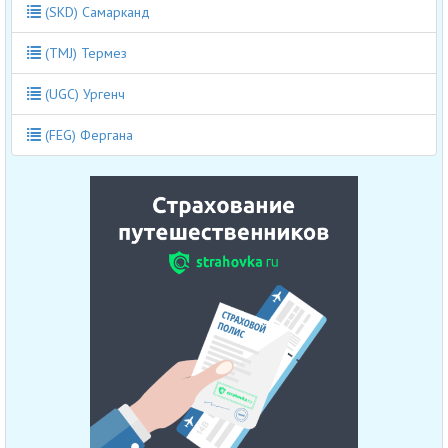
(SKD) Самарканд
(TMJ) Термез
(UGC) Ургенч
(FEG) Фергана