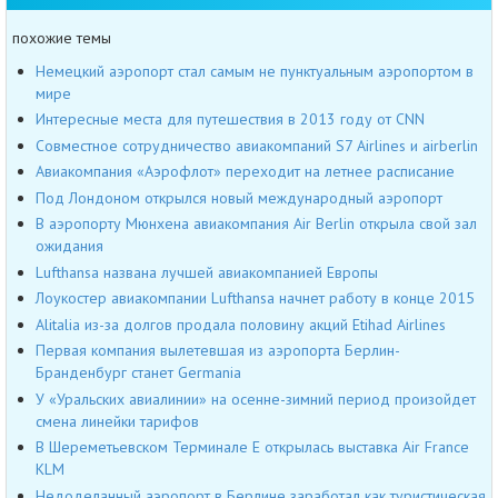
похожие темы
Немецкий аэропорт стал самым не пунктуальным аэропортом в
мире
Интересные места для путешествия в 2013 году от CNN
Совместное сотрудничество авиакомпаний S7 Airlines и airberlin
Авиакомпания «Аэрофлот» переходит на летнее расписание
Под Лондоном открылся новый международный аэропорт
В аэропорту Мюнхена авиакомпания Air Berlin открыла свой зал
ожидания
Lufthansa названа лучшей авиакомпанией Европы
Лоукостер авиакомпании Lufthansa начнет работу в конце 2015
Alitalia из-за долгов продала половину акций Etihad Airlines
Первая компания вылетевшая из аэропорта Берлин-
Бранденбург станет Germania
У «Уральских авиалинии» на осенне-зимний период произойдет
смена линейки тарифов
В Шереметьевском Терминале Е открылась выставка Air France
KLM
Недоделанный аэропорт в Берлине заработал как туристическая