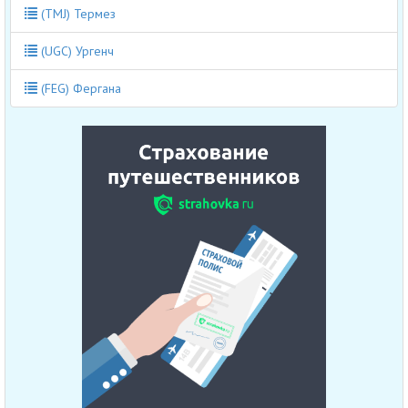
(TMJ) Термез
(UGC) Ургенч
(FEG) Фергана