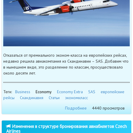
Отказаться от премиального эконом-класса на европейских рейсах,
недавно решила авиакомпания из Скандинавии – SAS. Добавим что
в нынешнем виде, это разделение по классам, просуществовало
около десяти лет.
Теги:
Business
Economy
Economy Extra
SAS
европейские
рейсы
Скандинавия
Статьи
экономкласс
Подробнее
4440 просмотров
Изменения в структуре бронирования авиабилетов Czech
Airlines