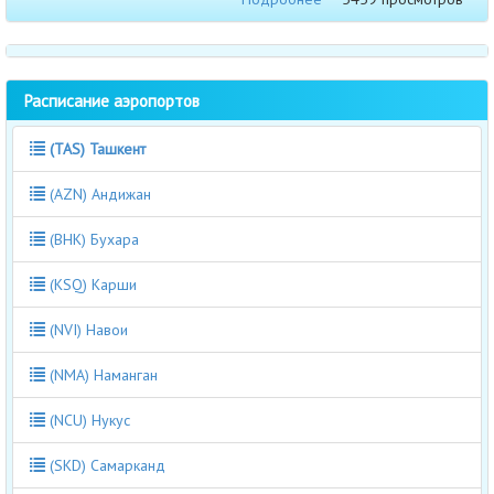
Расписание аэропортов
(TAS) Ташкент
(AZN) Андижан
(BHK) Бухара
(KSQ) Карши
(NVI) Навои
(NMA) Наманган
(NCU) Нукус
(SKD) Самарканд