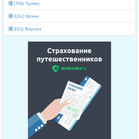
(TMJ) Термез
(UGC) Ургенч
(FEG) Фергана