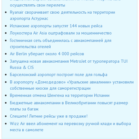
осуществлять свои перелеты
Ryanair сворачивает свою деятельность на территории
аэропорта Астуриас
Испанские аэропорты запустят 144 новых рейса
Лоукостера Air Asia оштрафовали за мошенничество
Гостиничная сеть объединилась с авиакомпанией для
строительства отелей
Air Berlin уберает около 4 000 рейсов
Запущена новая авиакомпания MetroJet от туроператора TUI
Russia & CIS
Барселонский аэропорт построит поле для гольфа
В аэропорту «Домодедово» «Уральские авиалинии» установили
собственные киоски для саморегистрации
Временная отмена Шенгена на территории Испании
Бюджетные авиакомпании в Великобритании повысят размер
платы за багаж
Спешите! Летние рейсы уже в продаже!
Wizz Air ввел абонемент на перевозку ручной клади и выбора
места в самолете