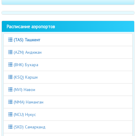
Расписание аэропортов
(TAS) Ташкент
(AZN) Андижан
(BHK) Бухара
(KSQ) Карши
(NVI) Навои
(NMA) Наманган
(NCU) Нукус
(SKD) Самарканд