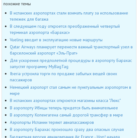
похожие темы
В испанских аэропортах стали взимать плату за использование
тележек для багажа
В следующем году откроется преображенный четвертый
терминал аэропорта «Барахас»
Vueling вводит в эксплуатацию новые маршруты
Qatar Airways планирует перенести важный транспортный узел в
барселонский аэропорт «Эль-Прат»
Для ускорения предполетной процедуры в аэропорту Барахас
запустят программу MyBagTag
Iberia устроила торги по продаже забытых вещей своих
пассажиров
Немецкий аэропорт стал самым не пунктуальным аэропортом в
мире
В испанских аэропортах откроются магазины класса "Люкс"
В аэропорту Ибицы теперь придется быть внимательнее
В аэропорту Копенгагена самый дорогой трансфер в мире
Аэропорты Испании теряют авиапассажиров
В аэропорту Барахас произошло сразу два опасных случая
Бюджетная версия авиакомпания Air France - Hop! начала