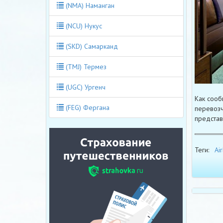
(NMA) Наманган
(NCU) Нукус
(SKD) Самарканд
(TMJ) Термез
(UGC) Ургенч
Как сооб
(FEG) Фергана
перевозч
представ
Теги:
Ai