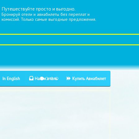
Путешествуйте просто и выгодно.
Бронируй отели и авиабилеты без переплат и
комиссий. Только самые выгодные предложения.
In English
Найти отель
Купить Авиабилет