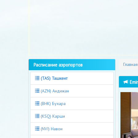
Расписание аэропортов
Главная
(TAS) Ташкент
Emir
(AZN) Андижан
(BHK) Бухара
(KSQ) Карши
(NVI) Навои