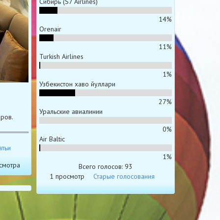
Сибирь (S7 Airlines)
14%
Orenair
11%
Turkish Airlines
1%
Узбекистон хаво йуллари
27%
Уральские авиалинии
ров.
0%
Air Baltic
атьи
1%
смотра
Всего голосов: 93
1 просмотр
Старые голосования