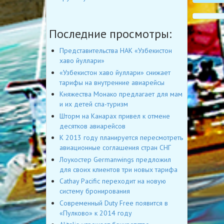
Последние просмотры:
Представительства НАК «Узбекистон
хаво йуллари»
«Узбекистон хаво йуллари» снижает
тарифы на внутренние авиарейсы
Княжества Монако предлагает для мам
и их детей спа-туризм
Шторм на Канарах привел к отмене
десятков авиарейсов
К 2013 году планируется пересмотреть
авиационные соглашения стран СНГ
Лоукостер Germanwings предложил
для своих клиентов три новых тарифа
Cathay Pacific переходит на новую
систему бронирования
Современный Duty Free появится в
«Пулково» к 2014 году