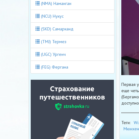
(NMA) Наманган
(NCU) Нукус
(SKD) Самарканд
(TMJ) Термез
(UGC) Ургенч
(FEG) Фергана
Первая у
еще четы
(Бергамо
доступно
Теги:
Wi
Мюнхен