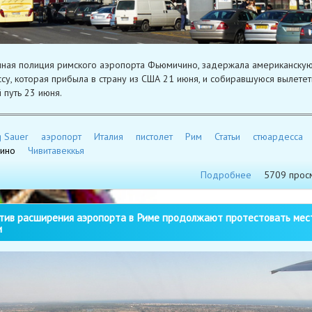
ная полиция римского аэропорта Фьюмичино, задержала американску
су, которая прибыла в страну из США 21 июня, и собиравшуюся вылетет
 путь 23 июня.
g Sauer
аэропорт
Италия
пистолет
Рим
Статьи
стюардесса
ино
Чивитавеккья
Подробнее
5709 прос
ив расширения аэропорта в Риме продолжают протестовать мес
и