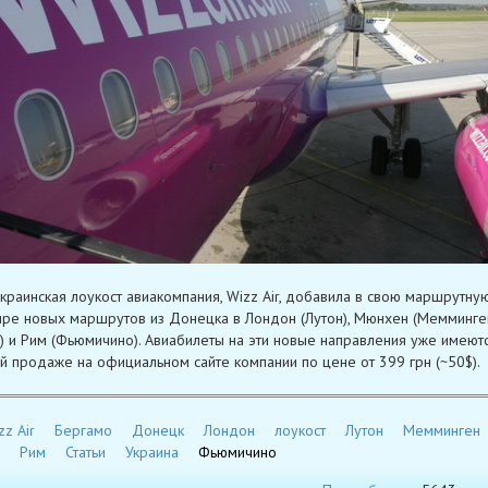
краинская лоукост авиакомпания, Wizz Air, добавила в свою маршрутную
ре новых маршрутов из Донецка в Лондон (Лутон), Мюнхен (Мемминген
) и Рим (Фьюмичино). Авиабилеты на эти новые направления уже имеютс
й продаже на официальном сайте компании по цене от 399 грн (~50$).
zz Air
Бергамо
Донецк
Лондон
лоукост
Лутон
Мемминген
Рим
Статьи
Украина
Фьюмичино