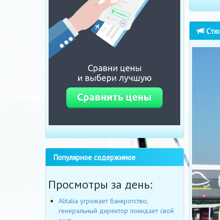
Стюа
Популярное содержимое
Просмотры за день:
Alitalia угрожает банкротство,
генеральный директор покидает свой