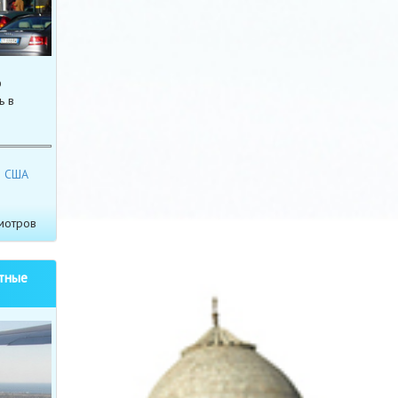
ю
ь в
США
мотров
тные