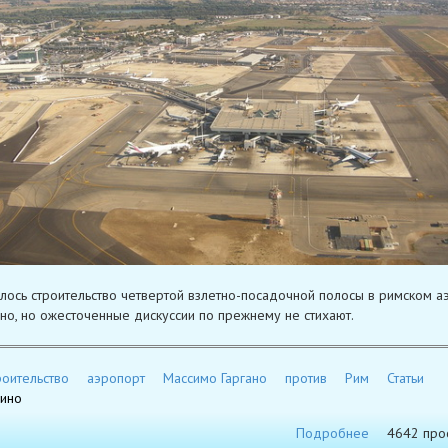
лось строительство четвертой взлетно-посадочной полосы в римском а
о, но ожесточенные дискуссии по прежнему не стихают.
роительство
аэропорт
Массимо Гаргано
против
Рим
Статьи
ино
Подробнее
4642 про