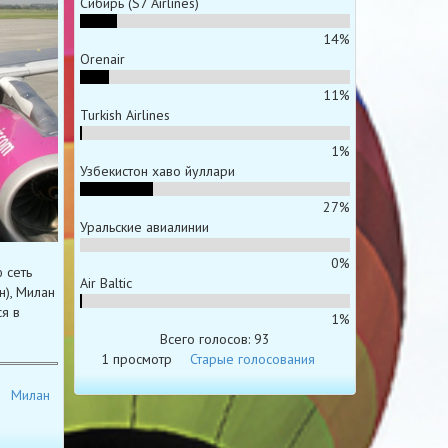
Сибирь (S7 Airlines)
14%
Orenair
11%
Turkish Airlines
1%
Узбекистон хаво йуллари
27%
Уральские авиалинии
0%
 сеть
Air Baltic
), Милан
я в
1%
Всего голосов: 93
1 просмотр
Старые голосования
Милан