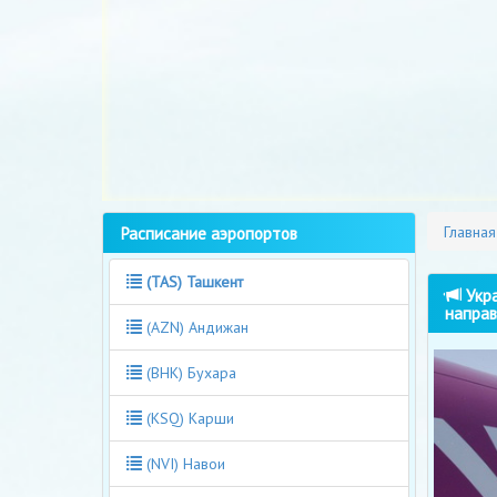
Расписание аэропортов
Главная
(TAS) Ташкент
Укра
направ
(AZN) Андижан
(BHK) Бухара
(KSQ) Карши
(NVI) Навои