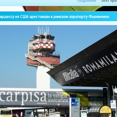
Подробнее
5643 про
рдессу из США арестовали в римском аэропорту Фьюмичино