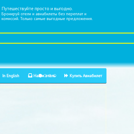
Путешествуйте просто и выгодно.
Бронируй отели и авиабилеты без переплат и
комиссий. Только самые выгодные предложения.
In English
Найти отель
Купить Авиабилет