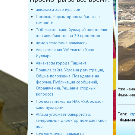
авиакасса хаво йуллари
Помощь. Нормы провоза багажа в
самолёте
"Узбекистон хаво йуллари": повышение
цен авиабилетов на 20 процентов
номер телефона авиакассы
Авиакомпания Узбекистон Хаво
Йуллари
Авиакассы города Ташкент
Правила сайта, Условия регистрации,
Общие положения, Поведение на
форуме, Публикация сообщений,
Ограничения, Решение спорных
Уже нача
вопросов
Фьюмичин
Представительства НАК «Узбекистон
хаво йуллари»
Теги:
cт
Alitalia угрожает банкротство,
Фьюмич
генеральный директор покидает свой
пост
круглосуточная авиакасса