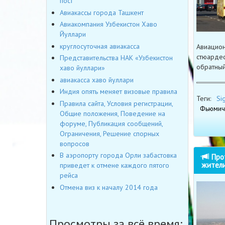
пост
Авиакассы города Ташкент
Авиакомпания Узбекистон Хаво
Йуллари
круглосуточная авиакасса
Авиацион
стюардес
Представительства НАК «Узбекистон
обратный
хаво йуллари»
авиакасса хаво йуллари
Индия опять меняет визовые правила
Теги:
Si
Правила сайта, Условия регистрации,
Фьюмич
Общие положения, Поведение на
форуме, Публикация сообщений,
Ограничения, Решение спорных
вопросов
В аэропорту города Орли забастовка
Прот
жител
приведет к отмене каждого пятого
рейса
Отмена виз к началу 2014 года
Просмотры за всё время: