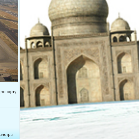
эропорту
смотра