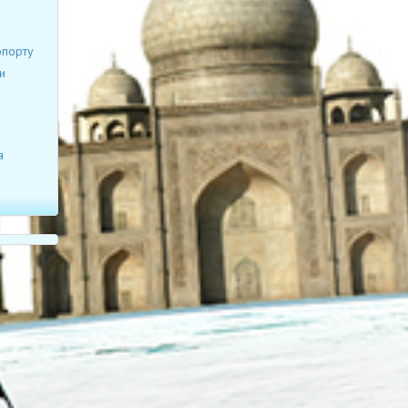
опорту
и
а