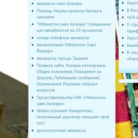
Аэроп
авиакасса хаво йуллари
В Кит
Помощь. Нормы провоза багажа в
самолёте
IATA 
"Узбекистон хаво йуллари": повышение
У «Ур
цен авиабилетов на 20 процентов
тари
номер телефона авиакассы
Аэроп
Авиакомпания Узбекистон Хаво
Кений
Йуллари
В сле
Авиакассы города Ташкент
«Бара
Правила сайта, Условия регистрации,
Общие положения, Поведение на
форуме, Публикация сообщений,
Ограничения, Решение спорных
вопросов
Представительства НАК «Узбекистон
хаво йуллари»
Alitalia угрожает банкротство,
генеральный директор покидает свой
пост
круглосуточная авиакасса