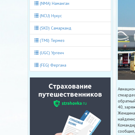
(NMA) Наманган
(NCU) Нукус
(SKD) Самарканд
(TMJ) Термез
(UGC) Ургенч
(FEG) Фергана
Авиацион
стюардес
обратный
40, заря
Женщина 
найденно
Командир
сообщил,