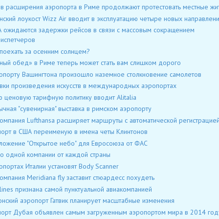
в расширения аэропорта в Риме продолжают протестовать местные жи
нский лоукост Wizz Air вводит в эксплуатацию четыре новых направлен
 ожидаются задержки рейсов в связи с массовым сокращением
испетчеров
поехать за осенним солнцем?
ный обед» в Риме теперь может стать вам слишком дорого
опорту Вашингтона произошло наземное столкновение самолетов
вки произведения искусств в международных аэропортах
 ценовую тарифную политику вводит Alitalia
чная "сувенирная" выставка в римском аэропорту
омпания Lufthansa расширяет маршруты с автоматической регистрацие
орт в США переименую в имена четы Клинтонов
ожение "Открытое небо" для Евросоюза от ФАС
о одной компании от каждой страны
опортах Италии установят Body Scanner
омпания Meridiana fly заставит стюардесс похудеть
rlines признана самой пунктуальной авиакомпанией
нский аэропорт Гатвик планирует масштабные изменения
орт Дубая объявлен самым загруженным аэропортом мира в 2014 год