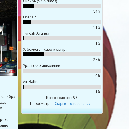
Сибирь (S7 Airlines)
14%
Orenair
11%
Turkish Airlines
1%
Узбекистон хаво йуллари
27%
Уральские авиалинии
0%
Air Baltic
ю
ь в
1%
 калибра
Всего голосов: 93
сы.
1 просмотр
Старые голосования
у
Греко
шение