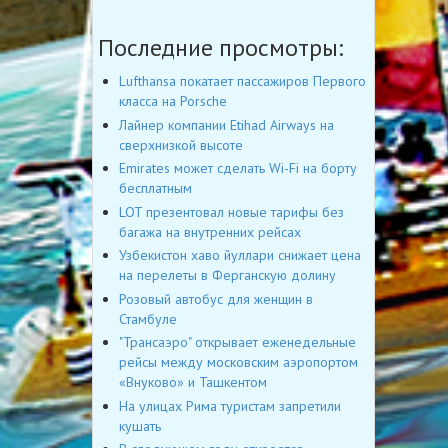
Последние просмотры:
Lufthansa покатает пассажиров Первого
класса на Porsche
Лайнер компании Etihad Airways на
сверхнизкой высоте
Emirates может сделать Wi-Fi на борту
бесплатным
LOT презентовал новые тарифы без
багажа на внутренних рейсах
Узбекистон хаво йуллари снижает цена
на перелеты в Ферганскую долину
Розовый автобус для женщин в
Стамбуле
"Трансаэро" открывает еженедельные
рейсы между московским аэропортом
«Внуково» и Ташкентом
На улицах Рима туристам запретили
кушать