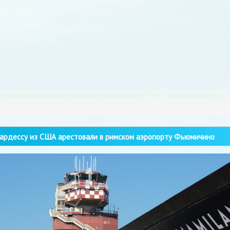
рдессу из США арестовали в римском аэропорту Фьюмичино