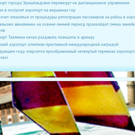
орт города Эрншёльдсвик переведут на дистанционное управление
ае в построят аэропорт на вершинах гор
хочет отказаться от процедуры регистрации пассажиров на рейсы в аэр
альских авиалинии» на осенне-зимний период произойдет смена линейк
фов
орт Таллинна начал раздавать планшеты в аренду
ский аэропорт отметили престижной международной наградой
дующем году откроется преображенный четвертый терминал аэропорт
хас»