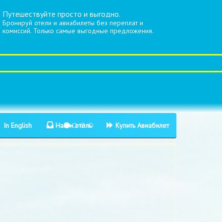
Путешествуйте просто и выгодно.
Бронируй отели и авиабилеты без переплат и
комиссий. Только самые выгодные предложения.
In English
Найти отель
Купить Авиабилет