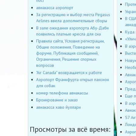
пост
Проти
авиакасса аэропорт
Украи
За регистрацию и выбор места Pegasus
В США
Airlines ввела дополнительные сборы
авиад
В зале ожидания аэропорта Абу-Даби
Куда 
появились платные кресла для сна
«Улич
Правила сайта, Условия регистрации,
В аэр
Общие положения, Поведение на
форуме, Публикация сообщений,
Выста
Ограничения, Решение спорных
Новую
вопросов
Необы
"Air Canada" возвращается к работе
Авиак
Аэропорт Франкфурта открыл пансион
Аэроп
для собак
Предл
номер телефона авиакассы
Еще п
Бронирование и заказ
В аэр
авиакасса хаво йуллари
Авиак
S7 Ai
Лондо
Просмотры за всё время:
Аэроп