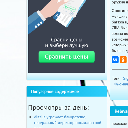
оружия н
Относите
женщина 
багажа и
США была
время по
возможны
которых 
была зад
Теги:
Si
Фьюмич
Популярное содержимое
Просмотры за день:
Releva
Alitalia угрожает банкротство,
генеральный директор покидает свой
похожие