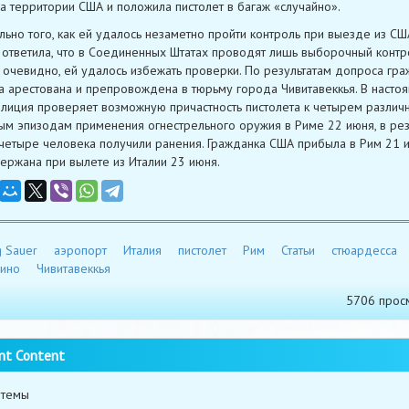
а территории США и положила пистолет в багаж «случайно».
льно того, как ей удалось незаметно пройти контроль при выезде из СШ
ответила, что в Соединенных Штатах проводят лишь выборочный контр
, очевидно, ей удалось избежать проверки. По результатам допроса гр
 арестована и препровождена в тюрьму города Чивитавеккья. В насто
лиция проверяет возможную причастность пистолета к четырем различ
м эпизодам применения огнестрельного оружия в Риме 22 июня, в рез
четыре человека получили ранения. Гражданка США прибыла в Рим 21 и
ержана при вылете из Италии 23 июня.
g Sauer
аэропорт
Италия
пистолет
Рим
Статьи
стюардесса
ино
Чивитавеккья
5706 прос
nt Content
 темы