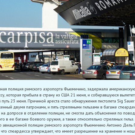
ная полиция римского аэропорта Фьюмичино, задержала американску
су, которая прибыла в страну из США 21 июня, и собиравшуюся вылетет
 путь 23 июня. Причиной ареста стало обнаружения пистолета Sig Sauer
женный двумя патронами, и пять стреляными гильзами в багаже стюардес
на допросе в отделении полиции, не смогла дать объяснения по повод
го в ее багаже боевого оружия, а также относительно стреляных гильз.
 авиационной полиции римского аэропорта Фьюмичино Антонио Дель 
 что стюардесса утверждает, что имеет разрешение на хранение и но