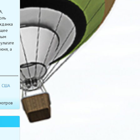
А,
оль
ажданка
ящее
ным
ультате
юня, а
США
мотров