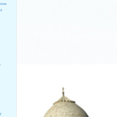
тели
ия
й
у