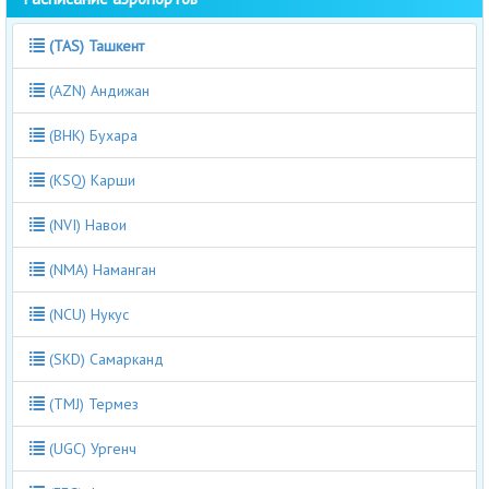
(TAS) Ташкент
(AZN) Андижан
(BHK) Бухара
(KSQ) Карши
(NVI) Навои
(NMA) Наманган
(NCU) Нукус
(SKD) Самарканд
(TMJ) Термез
(UGC) Ургенч