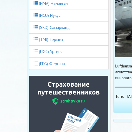
(NMA) Наманган
(NCU) Нукус
(SKD) Самарканд
(TMJ) Термез
(UGC) Ургенч
(FEG) Фергана
Lufthans
агентств
инновато
Теги:
IAI