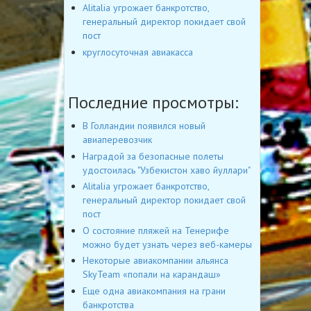
Alitalia угрожает банкротство,
генеральный директор покидает свой
пост
круглосуточная авиакасса
Последние просмотры:
В Голландии появился новый
авиаперевозчик
Наградой за безопасные полеты
удостоилась "Узбекистон хаво йуллари"
Alitalia угрожает банкротство,
генеральный директор покидает свой
пост
О состояние пляжей на Тенерифе
можно будет узнать через веб-камеры
Некоторые авиакомпании альянса
SkyTeam «попали на карандаш»
Еще одна авиакомпания на грани
банкротства