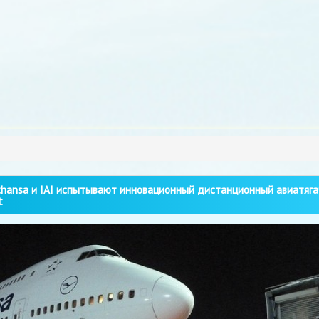
hansa и IAI испытывают инновационный дистанционный авиатяга
t