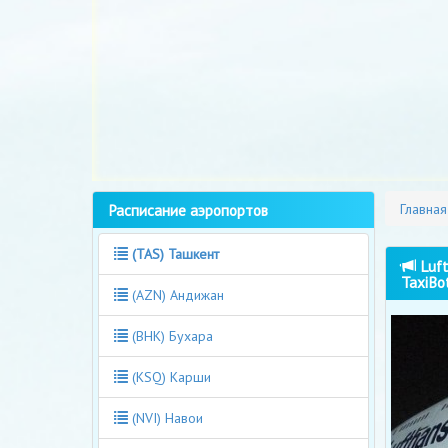
Расписание аэропортов
Главная
(TAS) Ташкент
Luft
TaxiBo
(AZN) Андижан
(BHK) Бухара
(KSQ) Карши
(NVI) Навои