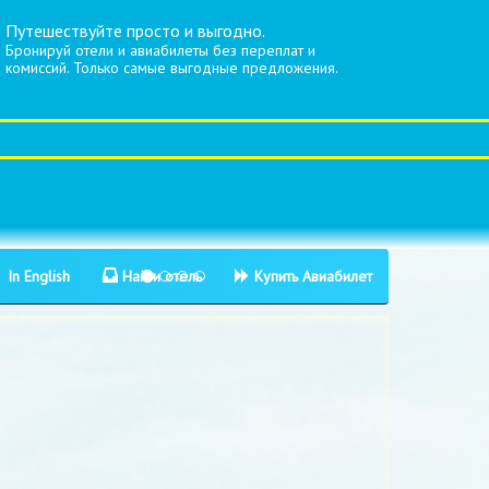
Путешествуйте просто и выгодно.
Бронируй отели и авиабилеты без переплат и
комиссий. Только самые выгодные предложения.
In English
Найти отель
Купить Авиабилет