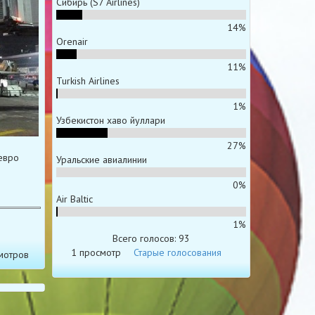
Сибирь (S7 Airlines)
14%
Orenair
11%
Turkish Airlines
1%
Узбекистон хаво йуллари
27%
евро
Уральские авиалинии
0%
Air Baltic
1%
Всего голосов: 93
1 просмотр
Старые голосования
мотров