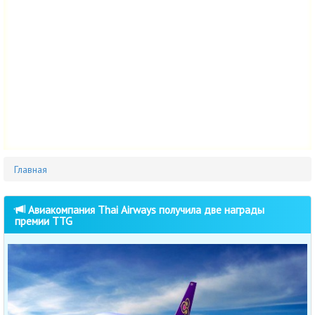
Главная
Авиакомпания Thai Airways получила две награды
премии TTG