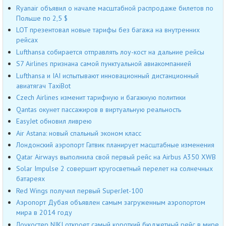
Ryanair объявил о начале масштабной распродаже билетов по
Польше по 2,5 $
LOT презентовал новые тарифы без багажа на внутренних
рейсах
Lufthansa собирается отправлять лоу-кост на дальние рейсы
S7 Airlines признана самой пунктуальной авиакомпанией
Lufthansa и IAI испытывают инновационный дистанционный
авиатягач TaxiBot
Czech Airlines изменит тарифную и багажную политики
Qantas окунет пассажиров в виртуальную реальность
EasyJet обновил ливрею
Air Astana: новый спальный эконом класс
Лондонский аэропорт Гатвик планирует масштабные изменения
Qatar Airways выполнила свой первый рейс на Airbus A350 XWB
Solar Impulse 2 совершит кругосветный перелет на солнечных
батареях
Red Wings получил первый SuperJet-100
Аэропорт Дубая объявлен самым загруженным аэропортом
мира в 2014 году
Лоукостер NIKI откроет самый короткий бюджетный рейс в мире