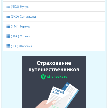
(NCU) Нукус
(SKD) Самарканд
(TMJ) Термез
(UGC) Ургенч
(FEG) Фергана