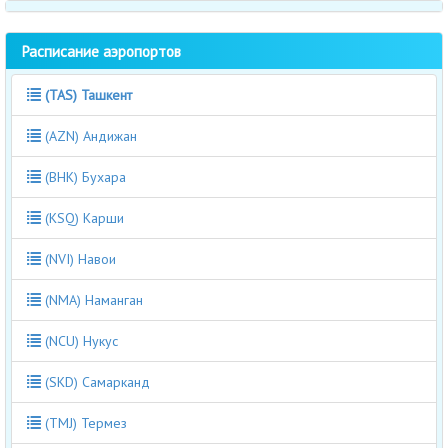
Расписание аэропортов
(TAS) Ташкент
(AZN) Андижан
(BHK) Бухара
(KSQ) Карши
(NVI) Навои
(NMA) Наманган
(NCU) Нукус
(SKD) Самарканд
(TMJ) Термез