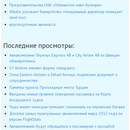
Представительства НАК «Узбекистон хаво йуллари»
Alitalia угрожает банкротство, генеральный директор покидает
свой пост
круглосуточная авиакасса
Последние просмотры:
Авиакомпании Skyways Express AB и City Airline AB из Швеции
обанкротились
S7 Airlines меняет форму стюардесс
China Eastern Airlines и Etihad Airways подписали документ о
сотрудничестве
Памятка туриста: Прохладные места Турции
Введены новые правила поведения пассажира на борту
воздушного судна
Чудо жилет-чемодан поможет сэкономить на перевозке багажа
Десятка самых пунктуальных авиакомпаний мира 2012 года по
версии FlightStats
Авиакомпании будут обращаться к пассажирам с просьбой