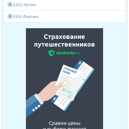
(UGC) Ургенч
(FEG) Фергана