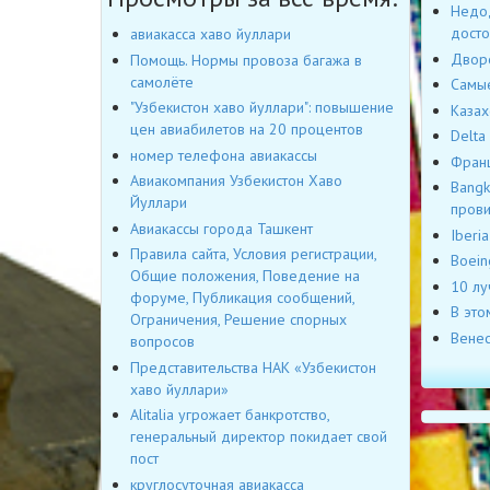
Недод
досто
авиакасса хаво йуллари
Дворе
Помощь. Нормы провоза багажа в
самолёте
Самые
"Узбекистон хаво йуллари": повышение
Казах
цен авиабилетов на 20 процентов
Delta
номер телефона авиакассы
Франц
Авиакомпания Узбекистон Хаво
Bangk
Йуллари
пров
Авиакассы города Ташкент
Iberi
Правила сайта, Условия регистрации,
Boein
Общие положения, Поведение на
10 лу
форуме, Публикация сообщений,
В это
Ограничения, Решение спорных
Венес
вопросов
Представительства НАК «Узбекистон
хаво йуллари»
Alitalia угрожает банкротство,
генеральный директор покидает свой
пост
круглосуточная авиакасса