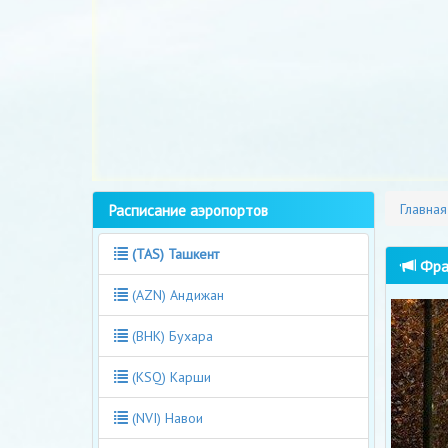
Расписание аэропортов
Главная
(TAS) Ташкент
Фран
(AZN) Андижан
(BHK) Бухара
(KSQ) Карши
(NVI) Навои