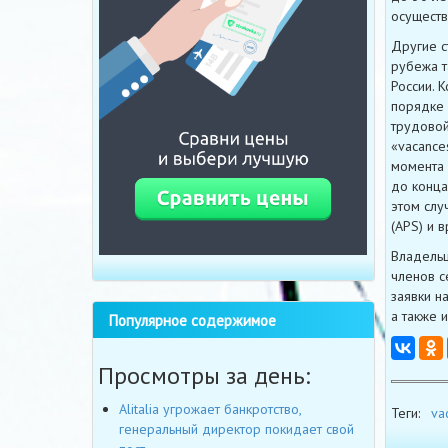
осуществ
Другие с
рубежа т
России. 
порядке 
трудовой
«vacance
момента 
до конца
этом слу
(APS) и 
Владельц
членов с
заявки на
а также 
Популярное содержимое
Просмотры за день:
Alitalia угрожает банкротство,
Теги:
va
генеральный директор покидает свой