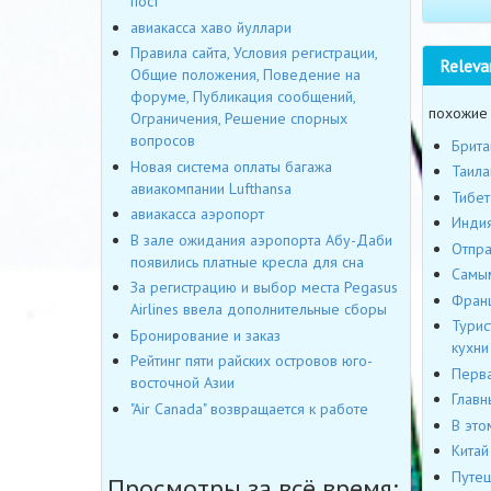
пост
авиакасса хаво йуллари
Правила сайта, Условия регистрации,
Releva
Общие положения, Поведение на
форуме, Публикация сообщений,
похожие
Ограничения, Решение спорных
вопросов
Брита
Новая система оплаты багажа
Таила
авиакомпании Lufthansa
Тибет
авиакасса аэропорт
Индия
В зале ожидания аэропорта Абу-Даби
Отпра
появились платные кресла для сна
Самым
За регистрацию и выбор места Pegasus
Франц
Airlines ввела дополнительные сборы
Турис
Бронирование и заказ
кухни
Рейтинг пяти райских островов юго-
Перва
восточной Азии
Главн
"Air Canada" возвращается к работе
В это
Китай
Путеш
Просмотры за всё время: