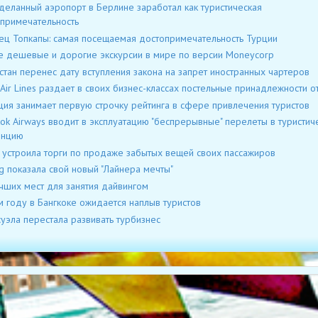
еланный аэропорт в Берлине заработал как туристическая
примечательность
ц Топкапы: самая посещаемая достопримечательность Турции
 дешевые и дорогие экскурсии в мире по версии Moneycorp
стан перенес дату вступления закона на запрет иностранных чартеров
 Air Lines раздает в своих бизнес-классах постельные принадлежности от
ия занимает первую строчку рейтинга в сфере привлечения туристов
ok Airways вводит в эксплуатацию "беспрерывные" перелеты в туристич
инцию
a устроила торги по продаже забытых вещей своих пассажиров
g показала свой новый "Лайнера мечты"
чших мест для занятия дайвингом
м году в Бангкоке ожидается наплыв туристов
уэла перестала развивать турбизнес