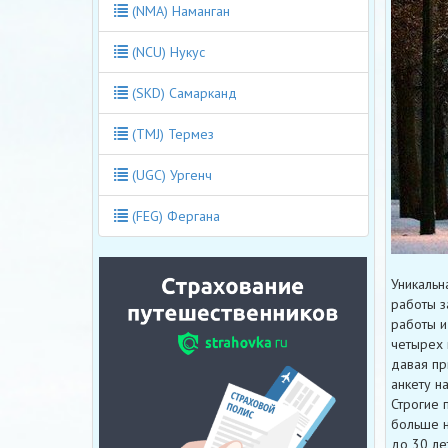
(NMA) Наманган
(NCU) Нукус
(SKD) Самарканд
(TMJ) Термез
(UGC) Ургенч
(FEG) Фергана
Уникальн
работы з
работы и
четырех 
давая пр
анкету н
Строгие 
больше н
до 30 ле