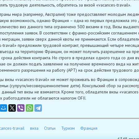
лять трудовую деятельность, обратитесь за визой «vacances-travail».
траны мира (например, Австралия) тоже предоставляют молодым людям
акую возможность, однако Франция – одна из первых предложила это 
Количество виз данного типа ограничено 500 визами в год. Визы выдаютс
поступления заявок. В соответствии с франко-российским соглашением 
 миграции, заявки сверх данной квоты не принимаются. Если обладател
s-travail» предложили трудовой контракт, превышающий четыре месяца
въезда на территорию Франции, он может получить разрешение на пр
 срока действия контракта. Но строго в пределах одного года со дня въ
чае он должен подать заявление на получение временного вида на жит
временного разрешения на работу (APT) на срок действия трудового до
ы визы «vacances-travail» не может проживать во Франции в сопровож
емьи (супруги/несовершеннолетние дети). Консульский сбор за рассмот
 данный тип визы не взимается. Кроме того, обладатели визы «vacances-t
их работодатели не облагаются налогом OFII.
cances-travail
виза
Статьи
Туризм
Франция
6348 прос