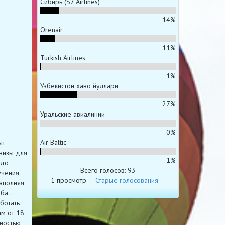
Сибирь (S7 Airlines)
14%
Orenair
11%
Turkish Airlines
1%
Узбекистон хаво йуллари
27%
Уральские авиалинии
0%
Air Baltic
ыт
визы для
1%
 до
Всего голосов: 93
чения,
1 просмотр
Старые голосования
аполняя
еба…
ботать
ам от 18
жностью