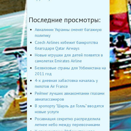
Последние просмотры:
Авиалинии Украины сменят багажную
политику
Czech Airlines избежит банкротства
благодаря Qatar Airways
Новые игрушки для детей появятся в
самолетах Emirates Airline
Безвизовые страны для Узбекистана на
2011 год
4-х дневная забастовка началась у
пилотов Air France
Рейтинг лучших авиакомпании глазами
авиапассажиров
В эропорту "Шарль де Голль" вводятся
новые услуги
Росавиация секретно распределила
летнее небо между перевозчиками