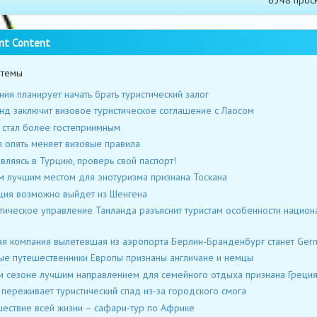
nt Content
 темы
ния планирует начать брать туристический залог
нд заключит визовое туристическое соглашение с Лаосом
 стал более гостеприимным
 опять меняет визовые правила
вляясь в Турцию, проверь свой паспорт!
 лучшим местом для энотуризма признана Тоскана
ия возможно выйдет из Шенгена
тическое управление Таиланда разъяснит туристам особенности национ
я компания вылетевшая из аэропорта Берлин-Бранденбург станет Ger
ые путешественники Европы признаны англичане и немцы
м сезоне лучшим направлением для семейного отдыха признана Греци
 переживает туристический спад из-за городского смога
ествие всей жизни – сафари-тур по Африке