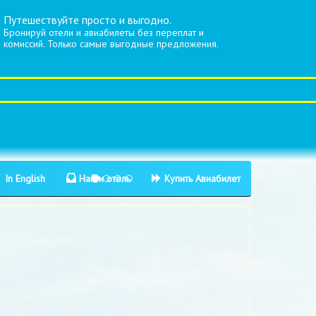
Путешествуйте просто и выгодно.
Бронируй отели и авиабилеты без переплат и
комиссий. Только самые выгодные предложения.
In English
Найти отель
Купить Авиабилет