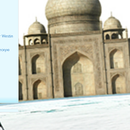
 Westin
ескую