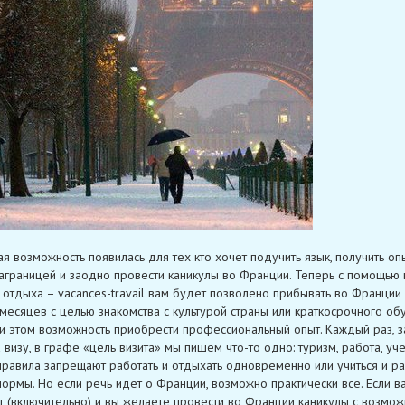
ая возможность появилась для тех кто хочет подучить язык, получить оп
аграницей и заодно провести каникулы во Франции. Теперь с помощью 
 отдыха – vacances-travail вам будет позволено прибывать во Франции
месяцев с целью знакомства с культурой страны или краткосрочного обу
и этом возможность приобрести профессиональный опыт. Каждый раз, з
а визу, в графе «цель визита» мы пишем что-то одно: туризм, работа, уч
правила запрещают работать и отдыхать одновременно или учиться и ра
ормы. Но если речь идет о Франции, возможно практически все. Если в
т (включительно) и вы желаете провести во Франции каникулы с возмо