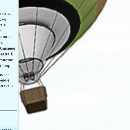
 из-за
для
я в
о
ю визы
 с
ебывание
езда. В
ельство
говора.
дении
рение
ravail»,
мотров