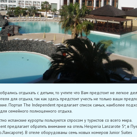
собрались отдыхать с детьми, то учтите что Вам предстоит не легкое де
теля для отдыха, так как здесь предстоит учесть не только ваши предп
ские. Портал The Independent предлагает список самых, наиболее под
 для семейного полноценного отдыха.
стно испанские курорты пользуются спросом у туристов со всего мира.
ent предлагает обратить внимание на отель Hesperia Lanzarote 5*, в Пу
о.Лансароте). В отеле оборудованы семь новых номеров Junior Suites