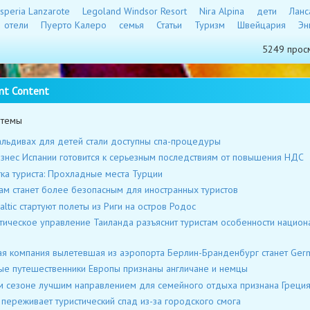
speria Lanzarote
Legoland Windsor Resort
Nira Alpina
дети
Ланс
отели
Пуерто Калеро
семья
Статьи
Туризм
Швейцария
Эн
5249 прос
nt Content
 темы
льдивах для детей стали доступны спа-процедуры
знес Испании готовится к серьезным последствиям от повышения НДС
ка туриста: Прохладные места Турции
ам станет более безопасным для иностранных туристов
Baltic стартуют полеты из Риги на остров Родос
тическое управление Таиланда разъяснит туристам особенности национ
я компания вылетевшая из аэропорта Берлин-Бранденбург станет Ger
ые путешественники Европы признаны англичане и немцы
м сезоне лучшим направлением для семейного отдыха признана Греци
 переживает туристический спад из-за городского смога