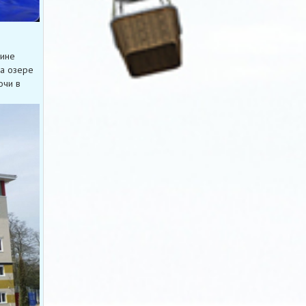
лине
на озере
очи в