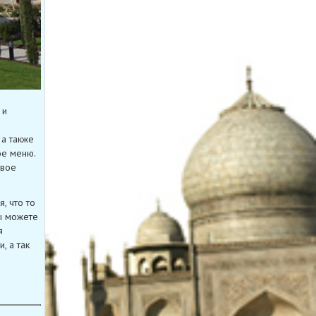
 и
 а также
ое меню.
двое
, что то
ы можете
я
, а так