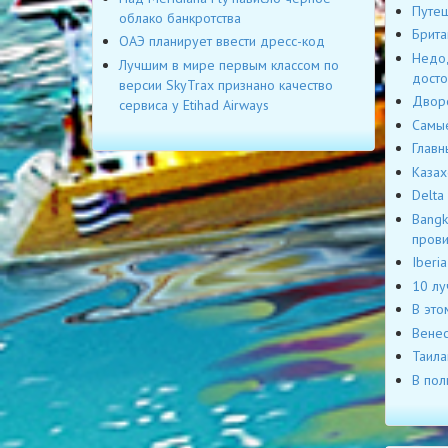
Путеш
облако банкротства
Брита
ОАЭ планирует ввести дресс-код
Недод
Лучшим в мире первым классом по
досто
версии SkyTrax признано качество
Дворе
сервиса у Etihad Airways
Самые
Главн
Казах
Delta
Bangk
пров
Iberi
10 лу
В это
Венес
Таила
В пол