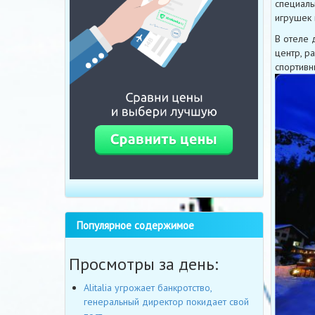
специаль
игрушек 
В отеле 
центр, р
спортивн
Популярное содержимое
Просмотры за день:
Alitalia угрожает банкротство,
генеральный директор покидает свой