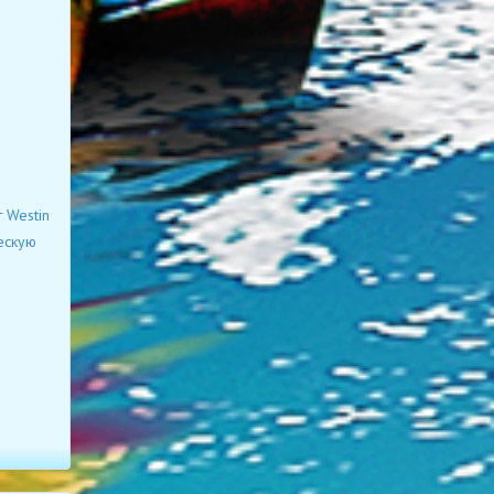
 Westin
ескую