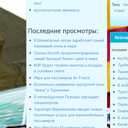
пост
Теги:
He
круглосуточная авиакасса
отдых
Последние просмотры:
Releva
В Копенгагене летом заработает самый
маленький отель в мире
похожие
Cessna Aircraft продемонстрировала
На Ма
самый быстрый бизнес-джет в мире
Турби
КНР будет готовить пилотов к посадке
в условиях смога
Памят
Икра для пассажиров Air France
Вьетн
Возможное развивитие курортной зоны
В Air
"Аваза" в Туркмении
Турис
В петербургском Пулково упрощают
кухни
спецконтроль
Перва
Аэропорт Шереметьево вводит новые
Главн
бесплатные услуги для маломобильных
В это
пассажиров
Китай
Над Meridiana Fly нависло черное