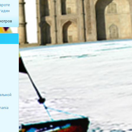
ароте
гадин
мотров
альной
mania
я