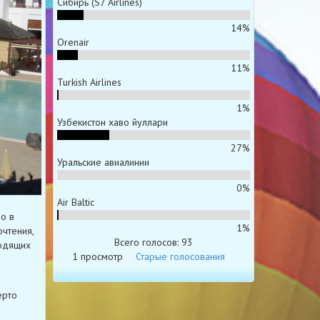
Сибирь (S7 Airlines)
14%
Orenair
11%
Turkish Airlines
1%
Узбекистон хаво йуллари
27%
Уральские авиалинии
0%
Air Baltic
ло в
1%
очтения,
Всего голосов: 93
ходящих
1 просмотр
Старые голосования
ерто