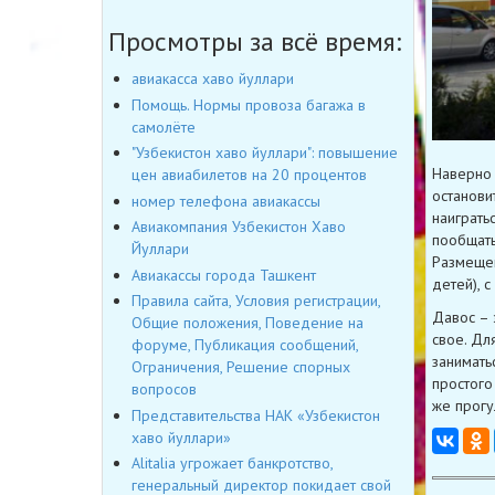
Просмотры за всё время:
авиакасса хаво йуллари
Помощь. Нормы провоза багажа в
самолёте
"Узбекистон хаво йуллари": повышение
Наверно 
цен авиабилетов на 20 процентов
останови
номер телефона авиакассы
наиграть
Авиакомпания Узбекистон Хаво
пообщать
Йуллари
Размещен
Авиакассы города Ташкент
детей), с
Правила сайта, Условия регистрации,
Давос – 
Общие положения, Поведение на
свое. Дл
форуме, Публикация сообщений,
занимать
Ограничения, Решение спорных
простого
вопросов
же прогу
Представительства НАК «Узбекистон
хаво йуллари»
Alitalia угрожает банкротство,
генеральный директор покидает свой