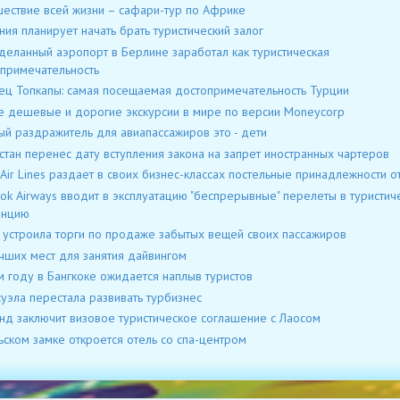
ествие всей жизни – сафари-тур по Африке
ния планирует начать брать туристический залог
еланный аэропорт в Берлине заработал как туристическая
примечательность
ц Топкапы: самая посещаемая достопримечательность Турции
 дешевые и дорогие экскурсии в мире по версии Moneycorp
ый раздражитель для авиапассажиров это - дети
стан перенес дату вступления закона на запрет иностранных чартеров
 Air Lines раздает в своих бизнес-классах постельные принадлежности от
ok Airways вводит в эксплуатацию "беспрерывные" перелеты в туристич
инцию
a устроила торги по продаже забытых вещей своих пассажиров
чших мест для занятия дайвингом
м году в Бангкоке ожидается наплыв туристов
уэла перестала развивать турбизнес
нд заключит визовое туристическое соглашение с Лаосом
ьском замке откроется отель со спа-центром