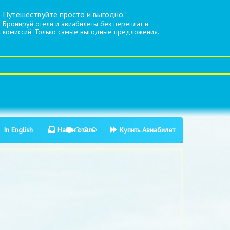
Путешествуйте просто и выгодно.
Бронируй отели и авиабилеты без переплат и
комиссий. Только самые выгодные предложения.
In English
Найти отель
Купить Авиабилет