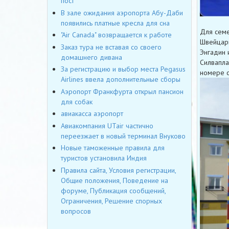
пост
В зале ожидания аэропорта Абу-Даби
появились платные кресла для сна
Для семе
"Air Canada" возвращается к работе
Швейцари
Заказ тура не вставая со своего
Энгадин 
домашнего дивана
Силвапла
За регистрацию и выбор места Pegasus
номере с
Airlines ввела дополнительные сборы
Аэропорт Франкфурта открыл пансион
для собак
авиакасса аэропорт
Авиакомпания UTair частично
переезжает в новый терминал Внуково
Новые таможенные правила для
туристов установила Индия
Правила сайта, Условия регистрации,
Общие положения, Поведение на
форуме, Публикация сообщений,
Ограничения, Решение спорных
вопросов