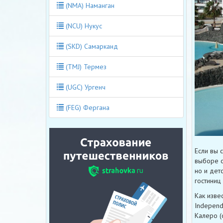
(NMA) Наманган
(NCU) Нукус
(SKD) Самарканд
(TMJ) Термез
(UGC) Ургенч
(FEG) Фергана
Если вы 
выборе о
но и дет
гостиниц
Как изве
Independ
Калеро (