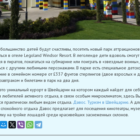
большинство детей будут счастливы, посетить новый парк аттракционов
ться в отеле Legoland Windsor Resort. В леголенде дети вдоволь смогут
ся в пиратов, покататься на субмарине или поиграть в «звездные воины»,
ся с другими любимыми персонажами. В парке есть специальное детск
ие в семейном номере от £337 фунтов стерлингов (двое взрослых и 
 завтраком и билетами в парк на два дня.
это уникальный курорт в Швейцарии на котором каждый найдет для себя
я любителей активного отдыха, в связи особым микроклиматом, здесь В
ся практически любым видом отдыха.
Давос. Туризм в Швейцарию
. А дл
 спокойного отдыха Давос предлагает для посещения кинотеатры, музеи
лку на тройке лошадей среди красивейших заснеженных склонов.