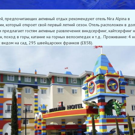
й, предпочитающих активный отдых рекомендуют отель Nira Alpina в
и, который откроет свой первый летний сезон. Отель расположен в до
и предлагает гостям активные развлечения: виндсерфинг, кайтсерфинг 
н, поход в горы, катание на горных велосипедах и т.д.. Проживание: 4 н
 видом на сад, 295 швейцарских франков (£858).