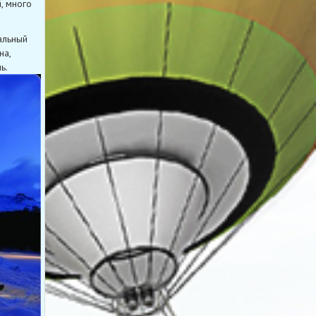
, много
альный
на,
ь.