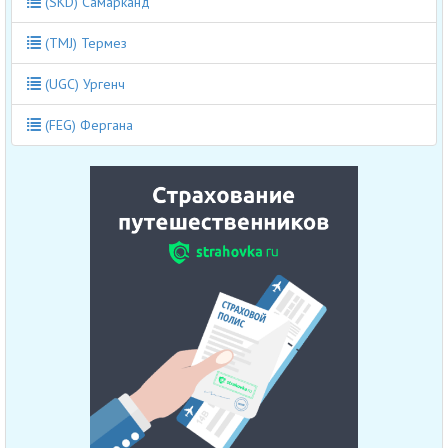
(SKD) Самарканд
(TMJ) Термез
(UGC) Ургенч
(FEG) Фергана