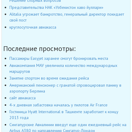
Решение спорных вопросов
Представительства НАК «Узбекистон хаво йуллари»
Alitalia угрожает банкротство, генеральный директор покидает
свой пост
круглосуточная авиакасса
Последние просмотры:
Пассажиры Easyjet заранее смогут бронировать места
Авиакомпания МАУ увеличила количество международных
маршрутов
Занятие спортом во время ожидания рейса
Американский пенсионер с гранатой спровоцировал панику в
аэропорту Берлина
сайт авиакасса
4-х дневная забастовка началась у пилотов Air France
Гостиница Hyatt International в Ташкенте заработает к концу
2013 года
Сингапурские Авиалинии введут еще один ежедневный рейс на
Airbus А380 по направлению Сингапур-Лондон