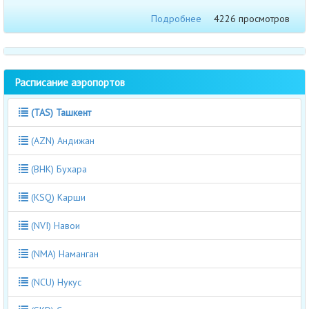
Подробнее
4226 просмотров
Расписание аэропортов
(TAS) Ташкент
(AZN) Андижан
(BHK) Бухара
(KSQ) Карши
(NVI) Навои
(NMA) Наманган
(NCU) Нукус