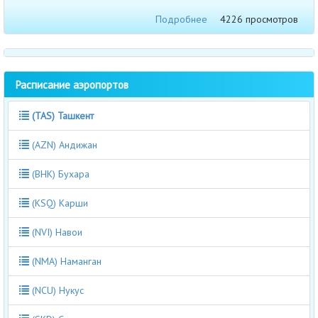
Подробнее
4226 просмотров
Расписание аэропортов
(TAS) Ташкент
(AZN) Андижан
(BHK) Бухара
(KSQ) Карши
(NVI) Навои
(NMA) Наманган
(NCU) Нукус