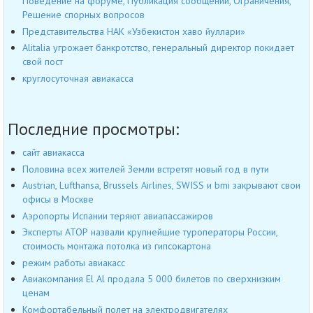
Поведение на форуме, Публикация сообщений, Ограничения,
Решение спорных вопросов
Представительства НАК «Узбекистон хаво йуллари»
Alitalia угрожает банкротство, генеральный директор покидает
свой пост
круглосуточная авиакасса
Последние просмотры:
сайт авиакасса
Половина всех жителей Земли встретят новый год в пути
Austrian, Lufthansa, Brussels Airlines, SWISS и bmi закрывают свои
офисы в Москве
Аэропорты Испании теряют авиапассажиров
Эксперты АТОР назвали крупнейшие туроператоры России,
стоимость монтажа потолка из гипсокартона
режим работы авиакасс
Авиакомпания El Al продала 5 000 билетов по сверхнизким
ценам
Комфортабельный полет на электродвигателях