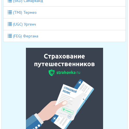
(SKD) Самарканд
(TMJ) Термез
(UGC) Ургенч
(FEG) Фергана