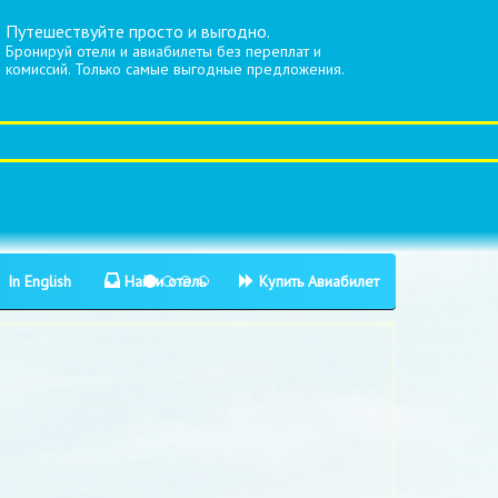
Путешествуйте просто и выгодно.
Бронируй отели и авиабилеты без переплат и
комиссий. Только самые выгодные предложения.
In English
Найти отель
Купить Авиабилет