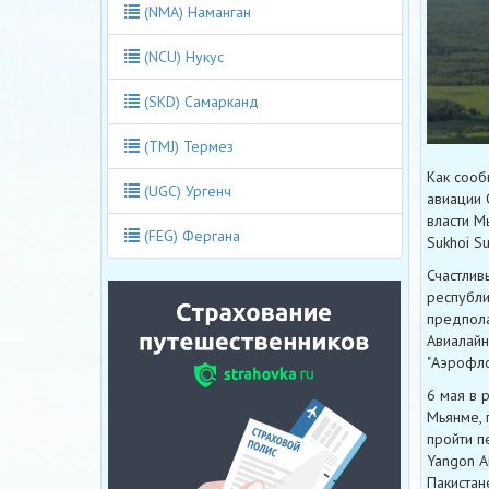
(NMA) Наманган
(NCU) Нукус
(SKD) Самарканд
(TMJ) Термез
Как сооб
(UGC) Ургенч
авиации 
власти М
(FEG) Фергана
Sukhoi Su
Счастлив
республи
предпола
Авиалайн
"Аэрофло
6 мая в 
Мьянме, 
пройти п
Yangon A
Пакистан