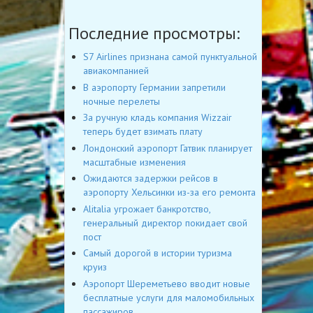
Последние просмотры:
S7 Airlines признана самой пунктуальной
авиакомпанией
В аэропорту Германии запретили
ночные перелеты
За ручную кладь компания Wizzair
теперь будет взимать плату
Лондонский аэропорт Гатвик планирует
масштабные изменения
Ожидаются задержки рейсов в
аэропорту Хельсинки из-за его ремонта
Alitalia угрожает банкротство,
генеральный директор покидает свой
пост
Cамый дорогой в истории туризма
круиз
Аэропорт Шереметьево вводит новые
бесплатные услуги для маломобильных
пассажиров