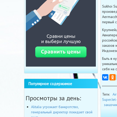
Sukhoi S
произвед
Aermacch
первый с
Крупнейш
Авиапере
российск
заказов 
Индонези
Быть в к
уникальн
себя на 
Популярное содержимое
Теги:
Ai
Просмотры за день:
SuperJet
заказчи
Alitalia угрожает банкротство,
генеральный директор покидает свой