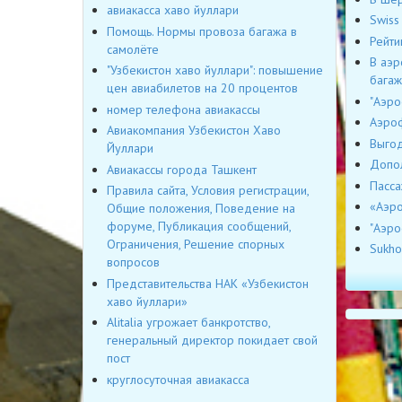
авиакасса хаво йуллари
Swiss
Помощь. Нормы провоза багажа в
Рейти
самолёте
В аэр
"Узбекистон хаво йуллари": повышение
багаж
цен авиабилетов на 20 процентов
"Аэро
номер телефона авиакассы
Аэроф
Авиакомпания Узбекистон Хаво
Выгод
Йуллари
Допол
Авиакассы города Ташкент
Пасса
Правила сайта, Условия регистрации,
«Аэро
Общие положения, Поведение на
форуме, Публикация сообщений,
"Аэро
Ограничения, Решение спорных
Sukho
вопросов
Представительства НАК «Узбекистон
хаво йуллари»
Alitalia угрожает банкротство,
генеральный директор покидает свой
пост
круглосуточная авиакасса