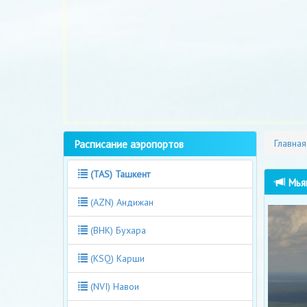
Расписание аэропортов
Главная
(TAS) Ташкент
Мьян
(AZN) Андижан
(BHK) Бухара
(KSQ) Карши
(NVI) Навои