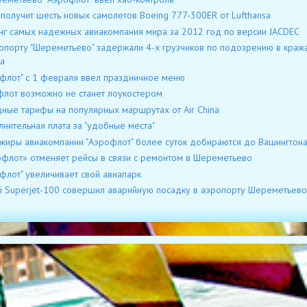
 получит шесть новых самолетов Boeing 777-300ER от Lufthansa
нг самых надежных авиакомпания мира за 2012 год по версии JACDEC
опорту "Шереметьево" задержали 4-х грузчиков по подозрению в кража
а
флот" с 1 февраля ввел праздничное меню
лот возможно не станет лоукостером
ные тарифы на популярных маршрутах от Air China
нительная плата за "удобные места"
жиры авиакомпании "Аэрофлот" более суток добираются до Вашингтон
флот» отменяет рейсы в связи с ремонтом в Шереметьево
флот" увеличивает свой авиапарк
i Superjet-100 совершил аварийную посадку в аэропорту Шереметьево