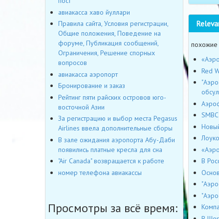
пост
авиакасса хаво йуллари
Releva
Правила сайта, Условия регистрации,
Общие положения, Поведение на
форуме, Публикация сообщений,
похожие
Ограничения, Решение спорных
«Аэро
вопросов
Red W
авиакасса аэропорт
"Аэро
Бронирование и заказ
обсу
Рейтинг пяти райских островов юго-
Аэроф
восточной Азии
SMBC 
За регистрацию и выбор места Pegasus
Новый
Airlines ввела дополнительные сборы
Лоуко
В зале ожидания аэропорта Абу-Даби
«Аэро
появились платные кресла для сна
В Рос
"Air Canada" возвращается к работе
Основ
номер телефона авиакассы
"Аэро
"Аэро
Просмотры за всё время:
Компа
В Шер