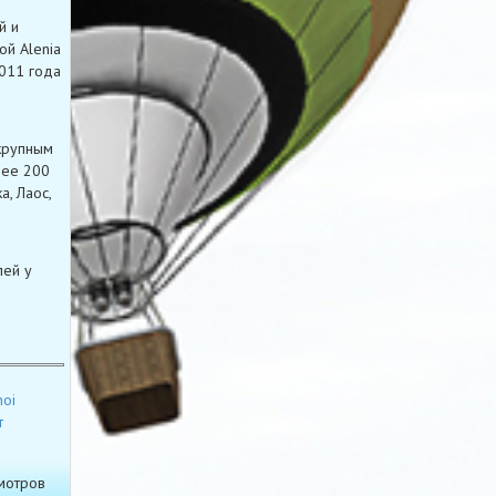
й и
ой Alenia
2011 года
 крупным
лее 200
а, Лаос,
лей у
hoi
т
мотров