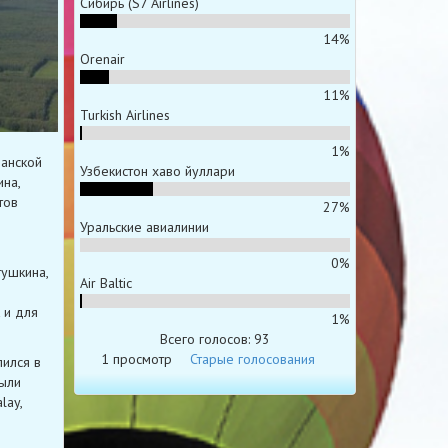
Сибирь (S7 Airlines)
14%
Orenair
11%
Turkish Airlines
1%
анской
Узбекистон хаво йуллари
на,
тов
27%
Уральские авиалинии
0%
гушкина,
Air Baltic
 и для
1%
Всего голосов: 93
1 просмотр
Старые голосования
лился в
были
lay,