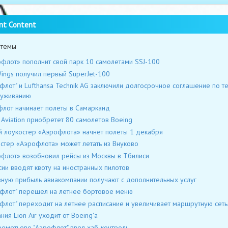
nt Content
 темы
флот» пополнит свой парк 10 самолетами SSJ-100
ings получил первый SuperJet-100
флот" и Lufthansa Technik AG заключили долгосрочное соглашение по те
луживанию
лот начинает полеты в Самарканд
Aviation приобретет 80 самолетов Boeing
 лоукостер «Аэрофлота» начнет полеты 1 декабря
стер «Аэрофлота» может летать из Внуково
флот» возобновил рейсы из Москвы в Тбилиси
сии вводят квоту на иностранных пилотов
ную прибыль авиакомпании получают с дополнительных услуг
флот" перешел на летнее бортовое меню
флот" переходит на летнее расписание и увеличивает маршрутную сеть
ния Lion Air уходит от Boeing'а
еметьево "Аэрофлот" ввел хаб-контроль