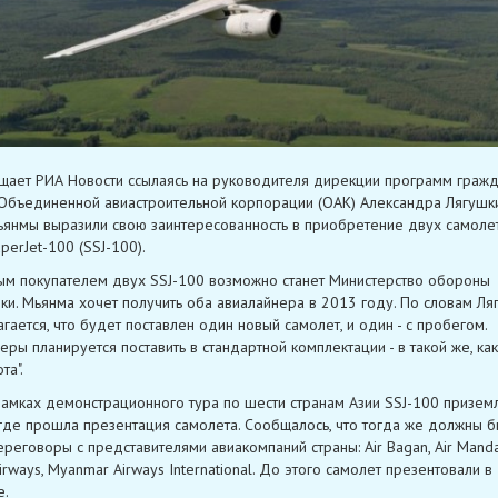
щает РИА Новости ссылаясь на руководителя дирекции программ гражд
Объединенной авиастроительной корпорации (ОАК) Александра Лягушки
ьянмы выразили свою заинтересованность в приобретение двух самоле
perJet-100 (SSJ-100).
ым покупателем двух SSJ-100 возможно станет Министерство обороны
ки. Мьянма хочет получить оба авиалайнера в 2013 году. По словам Ля
гается, что будет поставлен один новый самолет, и один - с пробегом.
еры планируется поставить в стандартной комплектации - в такой же, как
та".
рамках демонстрационного тура по шести странам Азии SSJ-100 призем
где прошла презентация самолета. Сообщалось, что тогда же должны 
ереговоры с представителями авиакомпаний страны: Air Bagan, Air Manda
irways, Myanmar Airways International. До этого самолет презентовали в
е.