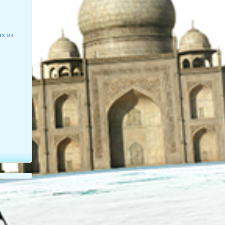
х из
а