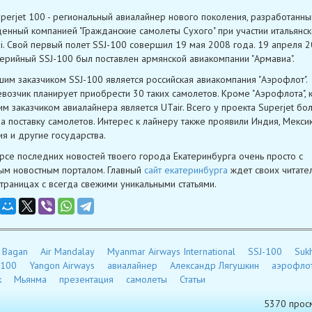
uperjet 100 - региональный авиалайнер нового поколения, разработанны
енный компанией "Гражданские самолеты Сухого" при участии итальянск
i. Свой первый полет SSJ-100 совершил 19 мая 2008 года. 19 апреля 
ерийный SSJ-100 был поставлен армянской авиакомпании "Армавиа".
им заказчиком SSJ-100 является российская авиакомпания "Аэрофлот".
возчик планирует приобрести 30 таких самолетов. Кроме "Аэрофлота",
им заказчиком авиалайнера является UTair. Всего у проекта Superjet бо
на поставку самолетов. Интерес к лайнеру также проявили Индия, Мексик
я и другие государства.
урсе последних новостей твоего города Екатеринбурга очень просто с
ым новостным порталом. Главный
сайт екатеринбурга
ждет своих читате
страницах с всегда свежими уникальными статьями.
r Bagan
Air Mandalay
Myanmar Airways International
SSJ-100
Suk
-100
Yangon Airways
авиалайнер
Александр Лягушкин
аэрофло
к
Мьянма
презентация
самолеты
Статьи
5370 прос