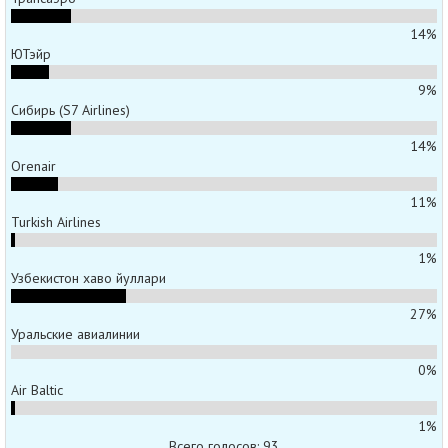
14%
ЮТэйр
9%
Сибирь (S7 Airlines)
14%
Orenair
11%
Turkish Airlines
1%
Узбекистон хаво йуллари
27%
Уральские авиалинии
0%
Air Baltic
1%
Всего голосов: 93