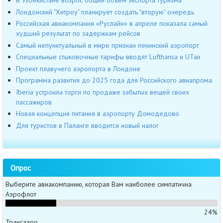
В Узбекистане возрос общий объем экспорта туризма
Лондонский "Хитроу" планирует создать "вторую" очередь
Российская авиакомпания «Руслайн» в апреле показала самый
худший результат по задержкам рейсов
Cамый непунктуальный в мире признан пекинский аэропорт
Специальные стыковочные тарифы вводят Lufthansa и UTair
Проект плавучего аэропорта в Лондоне
Программа развития до 2025 года для Российского авиапрома
Iberia устроила торги по продаже забытых вещей своих
пассажиров
Новая концепция питания в аэропорту Домодедово
Для туристов в Паланге вводится новый налог
Опрос
Выберите авиакомпанию, которая Вам наиболее симпатична
Аэрофлот
24%
Трансаэро