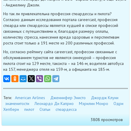
- Анджелину Джоли.
Но так ли привлекательна профессия стюардессы и пилота?
Согласно данным исследования портала careercast, профессия
стюарда или стюардессы является худшей в списке профессий
связанных с путешествиями и, благодаря размеру оплаты,
количеству стресса, нанесения вреда здоровью и перспективам
роста стоит только а 191 месте из 200 различных профессий.
Но, согласно рейтингу сайта careercast, профессии связанные с
обслуживанием туристов не являются синекурой – профессия
пилота стоит на 129 месте, таксиста – на 146-м, водителя автобуса
на 157, менеджера отеля на 159-м, а официанта на 185-м.
Теги:
American Airlines
Дженнифер Энисто
Джордж Клуни
знаменитости
Леонардо Ди Каприо
Мэрилин Монро
Одри
Хепберн
пилот
Статьи
стюардесса
3808 просмотров