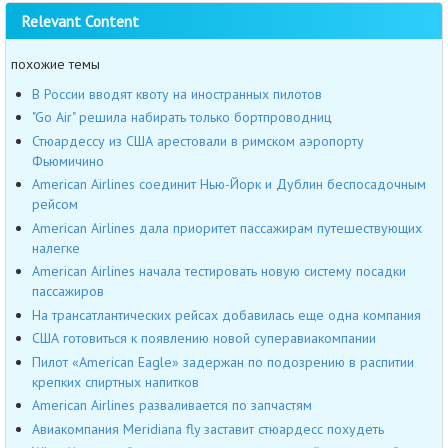
Relevant Content
похожие темы
В России вводят квоту на иностранных пилотов
"Go Air" решила набирать только бортпроводниц
Стюардессу из США арестовали в римском аэропорту
Фьюмичино
American Airlines соединит Нью-Йорк и Дублин беспосадочным
рейсом
American Airlines дала приоритет пассажирам путешествующих
налегке
American Airlines начала тестировать новую систему посадки
пассажиров
На трансатлантических рейсах добавилась еще одна компания
США готовиться к появлению новой суперавиакомпании
Пилот «American Eagle» задержан по подозрению в распитии
крепких спиртных напитков
American Airlines разваливается по запчастям
Авиакомпания Meridiana fly заставит стюардесс похудеть