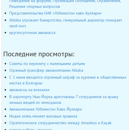
Поведение на форуме, Публикация сообщений, Ограничения,
Решение спорных вопросов
Представительства НАК «Узбекистон хаво йуллари»
Alitalia угрожает банкротство, генеральный директор покидает
свой пост
круглосуточная авиакасса
Последние просмотры:
Советы по перелету с маленькими детьми
Странный трансфер авиакомпании Alitalia
С 1 июня вводится огромный штраф за курение в общественных
местах в Болгарии
авиакассы на вокзалах
В аэропорту Нью-Йорка арестованы 7 сотрудников за кражу
личных вещей из чемоданов
Авиакомпания Узбекистон Хаво Йуллари
Индия опять меняет визовые правила
Стратегическое сотрудничество между Amadeus и Kayak
режим работы авиакасс