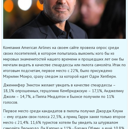
Компания American Airlines на своем сайте провела опрос среди
своих посетителей, в котором попыталась выяснить: кого бы из
мировых знаменитостей нашего времени и прошедших лет они бы
мечтали видеть в качестве стюардессы или пилота самолёта. Итак по
итоговым подсчетам, первое место с 22%, было присуждено
Мэрилин Монро, сразу следом за которой идет Одри Хепберн.
Дженнифер Энистон желают увидеть в качестве стюардессы –
18,1% опрошенных, герцогиню Кембриджскую – 17,1%, Анджелину
Джоли – 14,7%, а Пиппа Миддлтон и Бьонсе получили по 11%
голосов.
Первое место среди кандидатов в пилоты получил Джордж Клуни
– ему отдали свои голоса 22,5%, а принц Гарри занял только второе
место с 21,4%. 11,6% туристов хотели бы увидеть за штурвалом
самолёта Леонардо Ди Каприо и 11% - Барака Обаму, а ещё 10,8%