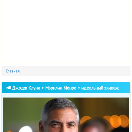
Главная
Джодж Клуни + Мэрилин Монро = идеальный экипаж