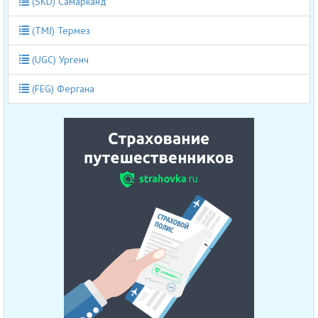
(SKD) Самарканд
(TMJ) Термез
(UGC) Ургенч
(FEG) Фергана