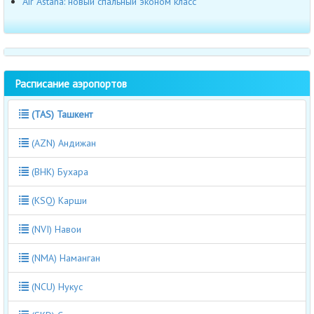
Air Astana: новый спальный эконом класс
Расписание аэропортов
(TAS) Ташкент
(AZN) Андижан
(BHK) Бухара
(KSQ) Карши
(NVI) Навои
(NMA) Наманган
(NCU) Нукус