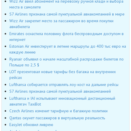
Wizz Air ввел абонемент на перевозку ручной клади и выбора
места в самолете
S7 Airlines признана самой пунктуальной авиакомпанией в мире
Wizz Air закрепит место за пассажиром во время покупки
авиабилета
Emirates оснастила половину флота беспроводным доступом в
интернет
Estonian Air инвестирует в летние маршруты до 400 тыс евро на
каждую линию
Ryanair объявил о начале масштабной распродаже билетов по
Польше по 2,5 $
LOT презентовал новые тарифы без багажа на внутренних
рейсах
Lufthansa собирается отправлять лоу-кост на дальние рейсы
S7 Airlines признана самой пунктуальной авиакомпанией
Lufthansa и IAI испытывают инновационный дистанционный
авиатягач TaxiBot
Czech Airlines изменит тарифную и багажную политики
Qantas окунет пассажиров в виртуальную реальность
EasyJet обновил ливрею