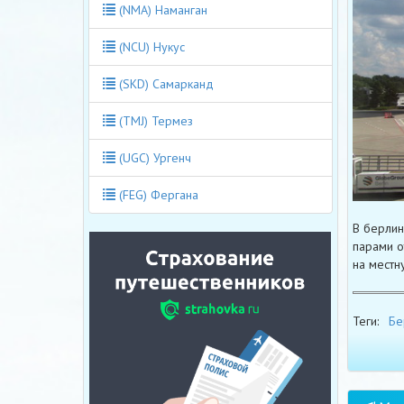
(NMA) Наманган
(NCU) Нукус
(SKD) Самарканд
(TMJ) Термез
(UGC) Ургенч
(FEG) Фергана
В берлин
парами о
на местн
Теги:
Бе