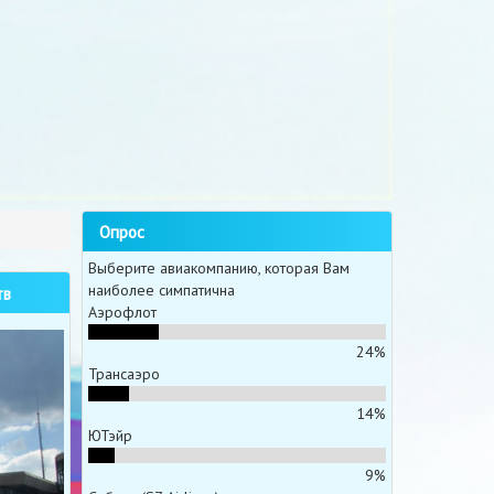
Опрос
Выберите авиакомпанию, которая Вам
наиболее симпатична
тв
Аэрофлот
24%
Трансаэро
14%
ЮТэйр
9%