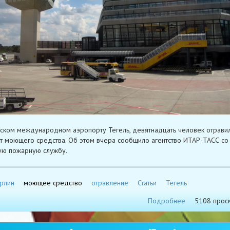
ском международном аэропорту Тегель, девятнадцать человек отрави
т моющего средства. Об этом вчера сообщило агентство ИТАР-ТАСС со
ую пожарную службу.
рлин
моющее средство
отравление
Статьи
Тегель
Подробнее
5108 прос