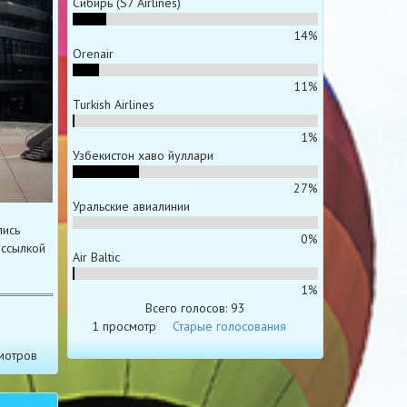
Сибирь (S7 Airlines)
14%
Orenair
11%
Turkish Airlines
1%
Узбекистон хаво йуллари
27%
Уральские авиалинии
лись
0%
 ссылкой
Air Baltic
1%
Всего голосов: 93
1 просмотр
Старые голосования
мотров