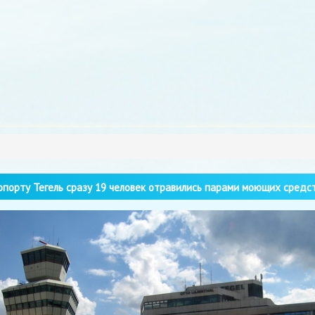
порту Тегель сразу 19 человек отравились парами моющих средс