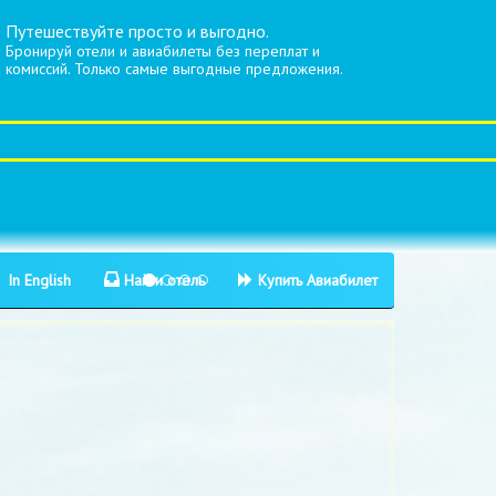
Путешествуйте просто и выгодно.
Бронируй отели и авиабилеты без переплат и
комиссий. Только самые выгодные предложения.
In English
Найти отель
Купить Авиабилет