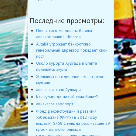
Последние просмотры:
Новая система оплаты багажа
авиакомпании Lufthansa
Alitalia угрожает банкротство,
генеральный директор покидает свой
пост
Около курорта Хургада в Египте
появились акулы
Женщины по одиночке летают реже
мужчин
авиакасса хаво йуллари
Как купить дешевый авиа билет?
авиакасса аэропорт
Фонд реконструкции и развития
Узбекистана (ФРРУ) в 2012 году
выделит $758,1 млн. на реализацию 29
проектов, включенных в
государственную инвестиционную