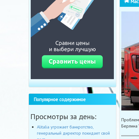
Масс
Популярное содержимое
Просмотры за день:
Проблемы
Берлина "
Alitalia угрожает банкротство,
генеральный директор покидает свой