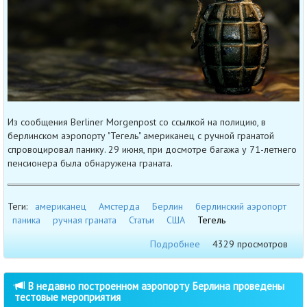
Из сообщения Berliner Morgenpost со ссылкой на полицию, в
берлинском аэропорту "Тегель" американец с ручной гранатой
спровоцировал панику. 29 июня, при досмотре багажа у 71-летнего
пенсионера была обнаружена граната.
Теги:
американец
Амстерда
Берлин
берлинский аэропорт
паника
ручная граната
Статьи
США
Тегель
Подробнее
4329 просмотров
В недавно построенном аэропорту Берлина проведены
тестовые мероприятия