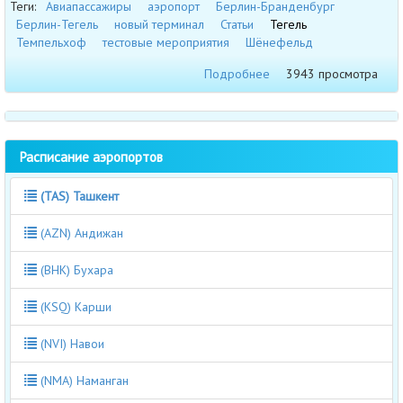
Теги:
Авиапассажиры
аэропорт
Берлин-Бранденбург
Берлин-Тегель
новый терминал
Статьи
Тегель
Темпельхоф
тестовые мероприятия
Шёнефельд
Подробнее
3943 просмотра
Расписание аэропортов
(TAS) Ташкент
(AZN) Андижан
(BHK) Бухара
(KSQ) Карши
(NVI) Навои
(NMA) Наманган