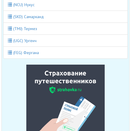
(NCU) Нукус
(SKD) Самарканд
(TMJ) Термез
(UGC) Ургенч
(FEG) Фергана