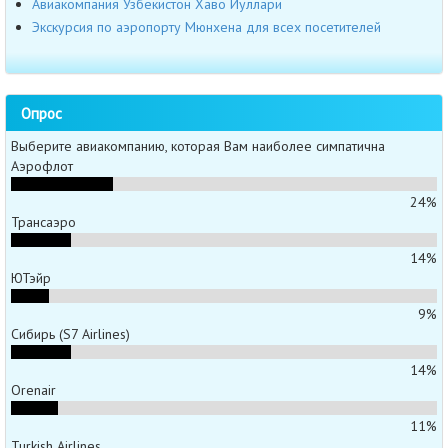
Авиакомпания Узбекистон Хаво Йуллари
Экскурсия по аэропорту Мюнхена для всех посетителей
Опрос
Выберите авиакомпанию, которая Вам наиболее симпатична
Аэрофлот
24%
Трансаэро
14%
ЮТэйр
9%
Сибирь (S7 Airlines)
14%
Orenair
11%
Turkish Airlines