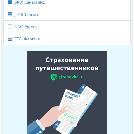
(SKD) Самарканд
(TMJ) Термез
(UGC) Ургенч
(FEG) Фергана