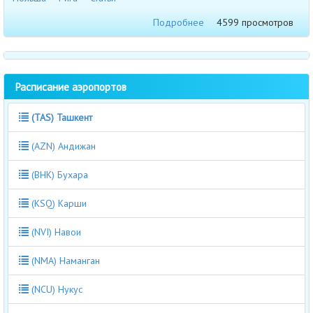
Подробнее
4599 просмотров
Расписание аэропортов
(TAS) Ташкент
(AZN) Андижан
(BHK) Бухара
(KSQ) Карши
(NVI) Навои
(NMA) Наманган
(NCU) Нукус