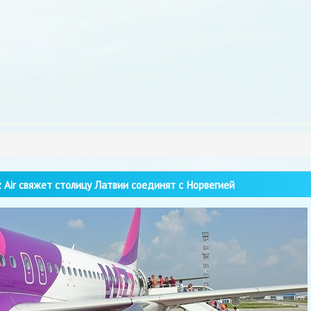
 Air свяжет столицу Латвии соединят с Норвегией