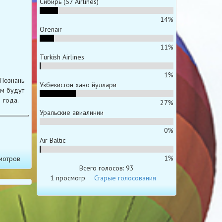
Сибирь (S7 Airlines)
14%
Orenair
11%
Turkish Airlines
1%
 Познань
Узбекистон хаво йуллари
ям будут
 года.
27%
Уральские авиалинии
0%
Air Baltic
1%
мотров
Всего голосов: 93
1 просмотр
Старые голосования