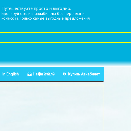
Путешествуйте просто и выгодно.
Бронируй отели и авиабилеты без переплат и
комиссий. Только самые выгодные предложения.
In English
Найти отель
Купить Авиабилет