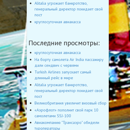
Alitalia угрожает банкротство,
генеральный директор покидает свой
пост
круглосуточная авиакасса
Последние просмотры:
круглосуточная авиакасса
На борту самолета Air India пассажиру
дали сендвич с червями
Turkish Airlines запускает самый
длинный рейс в мире
Alitalia угрожает банкротство,
генеральный директор покидает свой
пост
Великобритания увеличит визовый сбор
«Аэрофлот» пополнит свой парк 10
самолетами SSJ-100
Авиакомпанию "Трансаэро" обидели
туроператоры