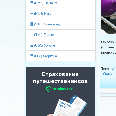
(NMA) Наманган
(NCU) Нукус
(SKD) Самарканд
(TMJ) Термез
Об откры
(UGC) Ургенч
(Польша)
происход
(FEG) Фергана
Теги:
Wi
Статьи