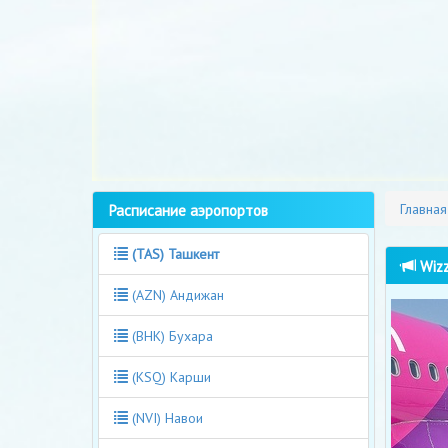
Расписание аэропортов
Главная
(TAS) Ташкент
Wizz
(AZN) Андижан
(BHK) Бухара
(KSQ) Карши
(NVI) Навои