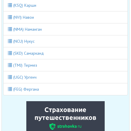
(KSQ) Карши
(NVI) Навои
(NMA) Наманган
(NCU) Нукус
(SKD) Самарканд
(TMJ) Термез
(UGC) Ургенч
(FEG) Фергана