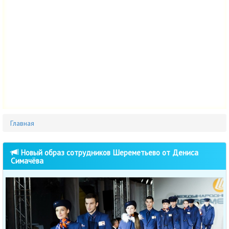
Главная
Новый образ сотрудников Шереметьево от Дениса
Симачёва