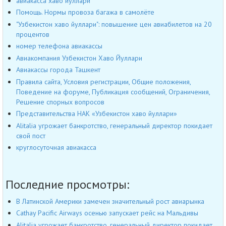
авиакасса хаво йуллари
Помощь. Нормы провоза багажа в самолёте
"Узбекистон хаво йуллари": повышение цен авиабилетов на 20
процентов
номер телефона авиакассы
Авиакомпания Узбекистон Хаво Йуллари
Авиакассы города Ташкент
Правила сайта, Условия регистрации, Общие положения,
Поведение на форуме, Публикация сообщений, Ограничения,
Решение спорных вопросов
Представительства НАК «Узбекистон хаво йуллари»
Alitalia угрожает банкротство, генеральный директор покидает
свой пост
круглосуточная авиакасса
Последние просмотры:
В Латинской Америки замечен значительный рост авиарынка
Cathay Pacific Airways осенью запускает рейс на Мальдивы
Alitalia угрожает банкротство, генеральный директор покидает