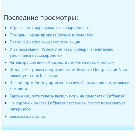
Последние просмотры:
«Трансаэро» наращивает авиапарк Боингов
Помощь. Нормы провоза багажа в самолёте
Dassault Aviation выкупает свои акции
У авиакомпании "Узбекистон хаво йуллари" значительно
увеличился пассажиропоток
Air Europa соединит Мадрид и Ла-Роман новым рейсом
Ведущим игроком в туристическом бизнесе Центральной Азии
планирует стать Казахстан
В аэропорту Хитроу произошла случайная авария погрузчика и
самолета
Законы кашрута теперь выполняют и на самолетах "Lufthansa"
На коротких рейсах Lufthansa пассажиры смогут пользоваться
интернетом
авиакасса аэропорт