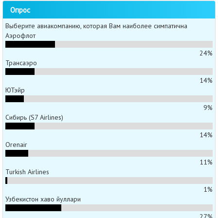
Опрос
Выберите авиакомпанию, которая Вам наиболее симпатична
Аэрофлот
24%
Трансаэро
14%
ЮТэйр
9%
Сибирь (S7 Airlines)
14%
Orenair
11%
Turkish Airlines
1%
Узбекистон хаво йуллари
27%