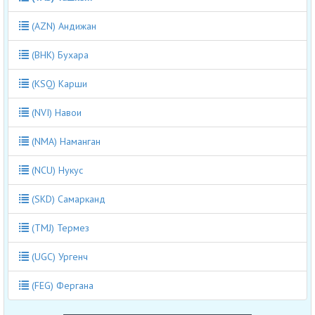
(AZN) Андижан
(BHK) Бухара
(KSQ) Карши
(NVI) Навои
(NMA) Наманган
(NCU) Нукус
(SKD) Самарканд
(TMJ) Термез
(UGC) Ургенч
(FEG) Фергана