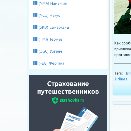
(NMA) Наманган
(NCU) Нукус
(SKD) Самарканд
(TMJ) Термез
Как сооб
привлека
(UGC) Ургенч
проголос
(FEG) Фергана
Теги:
Bri
Airlines