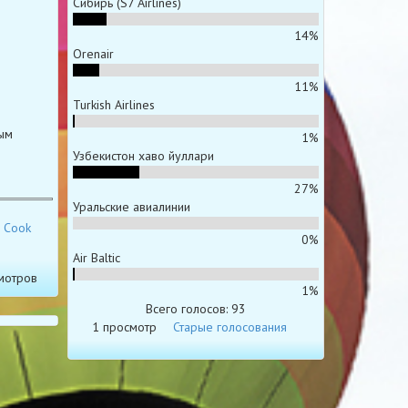
Сибирь (S7 Airlines)
14%
Orenair
11%
Turkish Airlines
мым
1%
Узбекистон хаво йуллари
27%
Уральские авиалинии
 Cook
0%
Air Baltic
мотров
1%
Всего голосов: 93
1 просмотр
Старые голосования