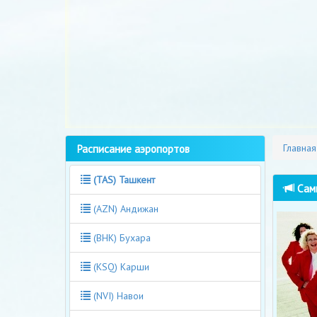
Расписание аэропортов
Главная
(TAS) Ташкент
Самы
(AZN) Андижан
(BHK) Бухара
(KSQ) Карши
(NVI) Навои