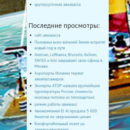
круглосуточная авиакасса
Последние просмотры:
сайт авиакасса
Половина всех жителей Земли встретят
новый год в пути
Austrian, Lufthansa, Brussels Airlines,
SWISS и bmi закрывают свои офисы в
Москве
Аэропорты Испании теряют
авиапассажиров
Эксперты АТОР назвали крупнейшие
туроператоры России, стоимость
монтажа потолка из гипсокартона
режим работы авиакасс
Авиакомпания El Al продала 5 000
билетов по сверхнизким ценам
Комфортабельный полет на
электродвигателях