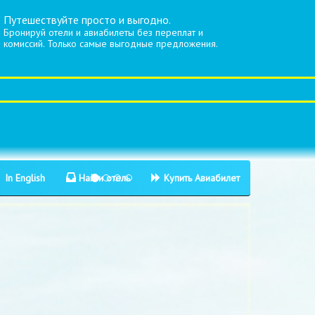
Путешествуйте просто и выгодно.
Бронируй отели и авиабилеты без переплат и
комиссий. Только самые выгодные предложения.
In English
Найти отель
Купить Авиабилет