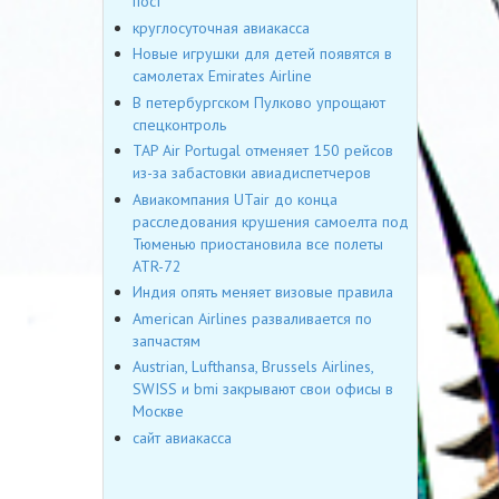
пост
круглосуточная авиакасса
Новые игрушки для детей появятся в
самолетах Emirates Airline
В петербургском Пулково упрощают
спецконтроль
TAP Air Portugal отменяет 150 рейсов
из-за забастовки авиадиспетчеров
Авиакомпания UTair до конца
расследования крушения самоелта под
Тюменью приостановила все полеты
ATR-72
Индия опять меняет визовые правила
American Airlines разваливается по
запчастям
Austrian, Lufthansa, Brussels Airlines,
SWISS и bmi закрывают свои офисы в
Москве
сайт авиакасса