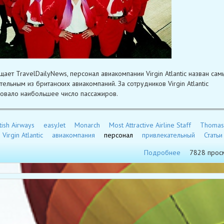
щает TravelDailyNews, персонал авиакомпании Virgin Atlantic назван са
тельным из британских авиакомпаний. За сотрудников Virgin Atlantic
овало наибольшее число пассажиров.
tish Airways
easyJet
Monarch
Most Attractive Airline Staff
Thomas
Virgin Atlantic
авиакомпания
персонал
привлекательный
Статьи
Подробнее
7828 прос