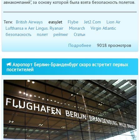
авиакомпаний", за основу которой была взята безопасность полетов.
Теги:
British Airways
easyJet
Flybe
Jet2.Com
Lion Air
Lufthansa и Aer Lingus. Ryanair
Monarch
Virgin Atlantic
безопасность
полет
рейтинг
Статьи
Подробнее
9018 просмотров
Аэропорт Берлин-Бранденбург скоро встретит первых
посетителей