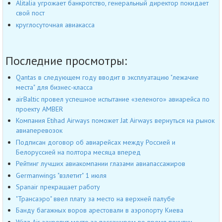
Alitalia угрожает банкротство, генеральный директор покидает
свой пост
круглосуточная авиакасса
Последние просмотры:
Qantas в следующем году вводит в эксплуатацию "лежачие
места" для бизнес-класса
airBaltic провел успешное испытание «зеленого» авиарейса по
проекту AMBER
Компания Etihad Airways поможет Jat Airways вернуться на рынок
авиаперевозок
Подписан договор об авиарейсах между Россией и
Белоруссией на полтора месяца вперед
Рейтинг лучших авиакомпании глазами авиапассажиров
Germanwings "взлетит" 1 июля
Spanair прекращает работу
"Трансаэро" ввел плату за место на верхней палубе
Банду багажных воров арестовали в аэропорту Киева
Wizz Air закрепит место за пассажиром во время покупки