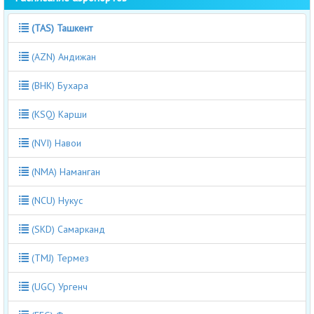
(TAS) Ташкент
(AZN) Андижан
(BHK) Бухара
(KSQ) Карши
(NVI) Навои
(NMA) Наманган
(NCU) Нукус
(SKD) Самарканд
(TMJ) Термез
(UGC) Ургенч