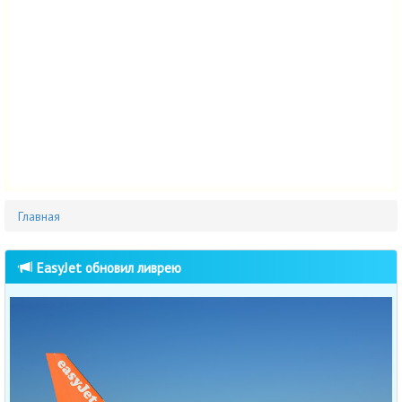
Главная
EasyJet обновил ливрею