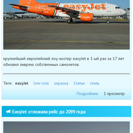
крупнейший европейский лоу-костер easyJet в 1-ый раз за 17 лет
обновил ливрею собственных самолетов.
Теги:
easyJet
low-cost
окраска
Статьи
стиль
Подробнее
1 просмотр
EasyJet отложила рейс до 2099 года