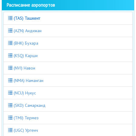
Расписание аэропортов
(TAS) Ташкент
(AZN) Андижан
(BHK) Бухара
(KSQ) Карши
(NVI) Навои
(NMA) Наманган
(NCU) Нукус
(SKD) Самарканд
(TMJ) Термез
(UGC) Ургенч