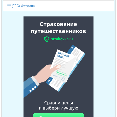
(FEG) Фергана