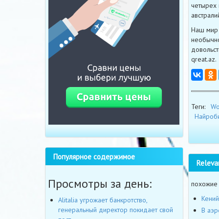
четырех 
австрали
Наш мир 
необычно
довольст
qreat.az.
Теги:
Wo
Найроб
Популярное содержимое
Releva
Просмотры за день:
похожие
Кений
Alitalia угрожает банкротство,
генеральный директор покидает свой
В аэр