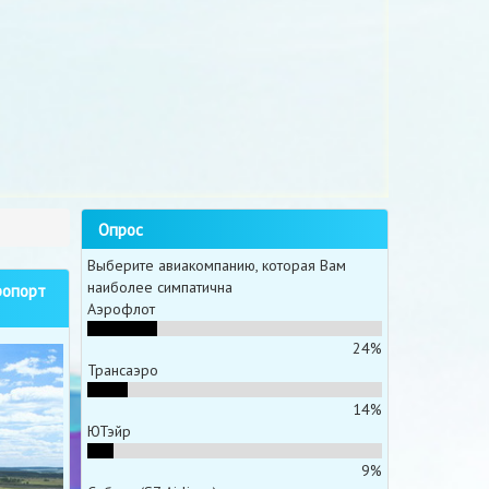
Опрос
Выберите авиакомпанию, которая Вам
наиболее симпатична
ропорт
Аэрофлот
24%
Трансаэро
14%
ЮТэйр
9%