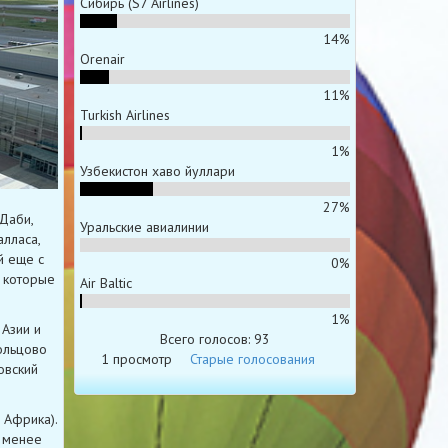
Сибирь (S7 Airlines)
14%
Orenair
11%
Turkish Airlines
1%
Узбекистон хаво йуллари
27%
Даби,
Уральские авиалинии
лласа,
й еще с
0%
, которые
Air Baltic
1%
 Азии и
Всего голосов: 93
Кольцово
1 просмотр
Старые голосования
овский
 Африка).
 менее