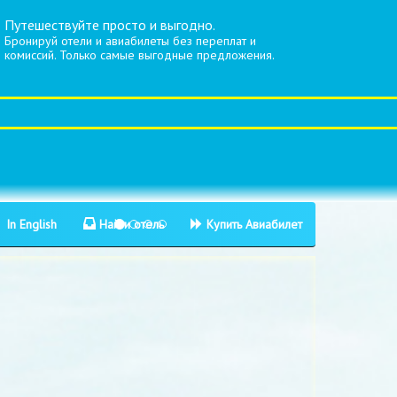
Путешествуйте просто и выгодно.
Бронируй отели и авиабилеты без переплат и
комиссий. Только самые выгодные предложения.
In English
Найти отель
Купить Авиабилет