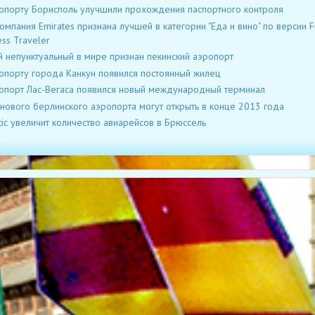
опорту Борисполь улучшили прохождения паспортного контроля
омпания Emirates признана лучшей в категории "Еда и вино" по версии F
ess Traveler
 непунктуальный в мире признан пекинский аэропорт
опорту города Канкун появился постоянный жилец
опорт Лас-Вегаса появился новый международный терминал
 нового берлинского аэропорта могут открыть в конце 2013 года
ltic увеличит количество авиарейсов в Брюссель