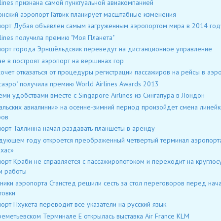
rlines признана самой пунктуальной авиакомпанией
нский аэропорт Гатвик планирует масштабные изменения
орт Дубая объявлен самым загруженным аэропортом мира в 2014 год
rlines получила премию "Моя Планета"
орт города Эрншёльдсвик переведут на дистанционное управление
ае в построят аэропорт на вершинах гор
хочет отказаться от процедуры регистрации пассажиров на рейсы в аэр
саэро" получила премию World Airlines Awards 2013
еми удобствами вместе с Singapore Airlines из Сингапура в Лондон
альских авиалинии» на осенне-зимний период произойдет смена линейк
фов
орт Таллинна начал раздавать планшеты в аренду
дующем году откроется преображенный четвертый терминал аэропорт
хас»
орт Краби не справляется с пассажиропотоком и переходит на круглос
м работы
ники аэропорта Станстед решили сесть за стол переговоров перед нач
товки
орт Пхукета переводит все указатели на русский язык
еметьевском Терминале Е открылась выставка Air France KLM