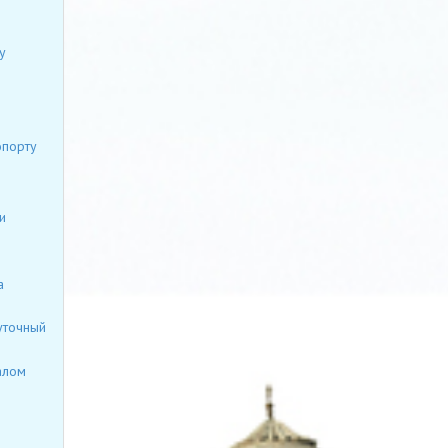
у
опорту
и
а
уточный
алом