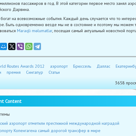
миллионов пассажиров в год. В этой категории первое место занял аэр
йского Дарвина.
богат на всевозможные события. Каждый день случается что то интере
е. Быть одновременно везде мы не в состояние и поэтому мы можем 
воваться
Maraqli məlumatlar
, посещая самый актуальный новостной порт
rld Routes Awards 2012
аэропорт
Брюссель
Даллас
Екатеринб
и
премия
Сингапур
Статьи
3658 прос
nt Content
 темы
ский аэропорт отметили престижной международной наградой
опорту Копенгагена самый дорогой трансфер в мире