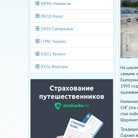
(NMA) Наманган
(NCU) Нукус
(SKD) Самарканд
(TMJ) Термез
(UGC) Ургенч
(FEG) Фергана
На церем
самыми л
Екатерин
1995 год
оцениваю
Номинант
СНГ (эта
стал поб
Шереметь
Традицио
Однако в