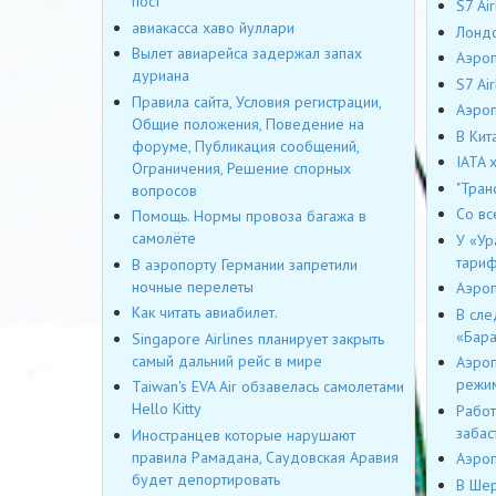
пост
S7 Ai
авиакасса хаво йуллари
Лондо
Вылет авиарейса задержал запах
Аэроп
дуриана
S7 Ai
Правила сайта, Условия регистрации,
Аэроп
Общие положения, Поведение на
В Кит
форуме, Публикация сообщений,
IATA 
Ограничения, Решение спорных
"Тран
вопросов
Со вс
Помощь. Нормы провоза багажа в
самолёте
У «Ур
тари
В аэропорту Германии запретили
ночные перелеты
Аэроп
Как читать авиабилет.
В сле
«Бара
Singapore Airlines планирует закрыть
самый дальний рейс в мире
Аэроп
режи
Taiwan's EVA Air обзавелась самолетами
Hello Kitty
Работ
забас
Иностранцев которые нарушают
правила Рамадана, Саудовская Аравия
Аэроп
будет депортировать
В Шер