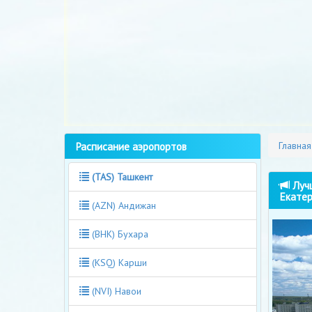
Расписание аэропортов
Главная
(TAS) Ташкент
Лучш
Екатер
(AZN) Андижан
(BHK) Бухара
(KSQ) Карши
(NVI) Навои