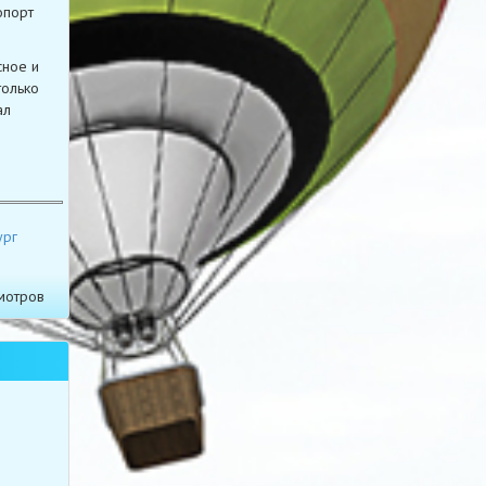
опорт
сное и
только
ал
ург
мотров