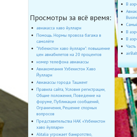
В аэр
Авиак
Просмотры за всё время:
Busin
Cамый
авиакасса хаво йуллари
В аэр
Помощь. Нормы провоза багажа в
В аэр
самолёте
Часть
"Узбекистон хаво йуллари": повышение
airBa
цен авиабилетов на 20 процентов
номер телефона авиакассы
Авиакомпания Узбекистон Хаво
Йуллари
Авиакассы города Ташкент
Правила сайта, Условия регистрации,
Общие положения, Поведение на
форуме, Публикация сообщений,
Ограничения, Решение спорных
вопросов
Представительства НАК «Узбекистон
хаво йуллари»
Alitalia угрожает банкротство,