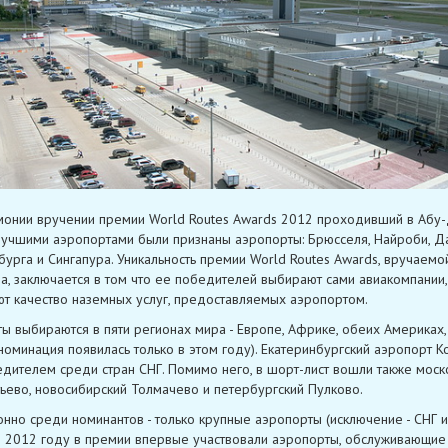
онии вручении премии World Routes Awards 2012 проходивший в Абу-
учшими аэропортами были признаны аэропорты: Брюсселя, Найроби, Да
бурга и Сингапура. Уникальность премии World Routes Awards, вручаемо
а, заключается в том что ее победителей выбирают сами авиакомпании
т качество наземных услуг, предоставляемых аэропортом.
ы выбираются в пяти регионах мира - Европе, Африке, обеих Америках,
 номинация появилась только в этом году). Екатеринбургский аэропорт 
едителем среди стран СНГ. Помимо него, в шорт-лист вошли также моск
ево, новосибирский Толмачево и петербургский Пулково.
нно среди номинантов - только крупные аэропорты (исключение - СНГ и
 2012 году в премии впервые участвовали аэропорты, обслуживающие