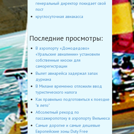
генеральный директор покидает свой
пост
круглосуточная авиакасса
Последние просмотры:
В аэропорту «Домодедово»
«Уральские авиалинии» установили
собственные киоски для
саморегистрации
Вылет авиарейса задержал запах
дуриана
В Милане временно отложили ввод
туристического налога
Как правильно подготовиться к поездке
"в лето"
Абсолютный рекорд по
пассажиропотоку в аэропорту Вильнюса
Cамые дорогие и самые дешевые
Европейские зоны Duty Free