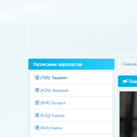
Расписание аэропортов
Главная
(TAS) Ташкент
Пояс
(AZN) Андижан
(BHK) Бухара
(KSQ) Карши
(NVI) Навои