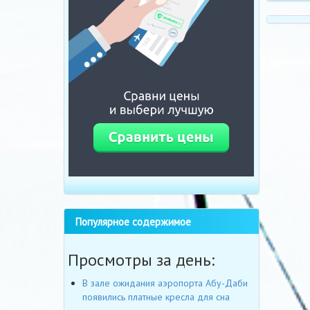
Популярное содержимое
Просмотры за день:
В зале ожидания аэропорта Абу-Даби
появились платные кресла для сна