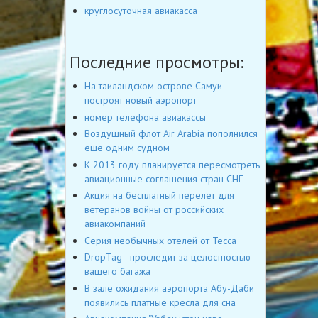
круглосуточная авиакасса
Последние просмотры:
На таиландском острове Самуи
построят новый аэропорт
номер телефона авиакассы
Воздушный флот Air Arabia пополнился
еще одним судном
К 2013 году планируется пересмотреть
авиационные соглашения стран СНГ
Акция на бесплатный перелет для
ветеранов войны от российских
авиакомпаний
Серия необычных отелей от Tecca
DropTag - проследит за целостностью
вашего багажа
В зале ожидания аэропорта Абу-Даби
появились платные кресла для сна