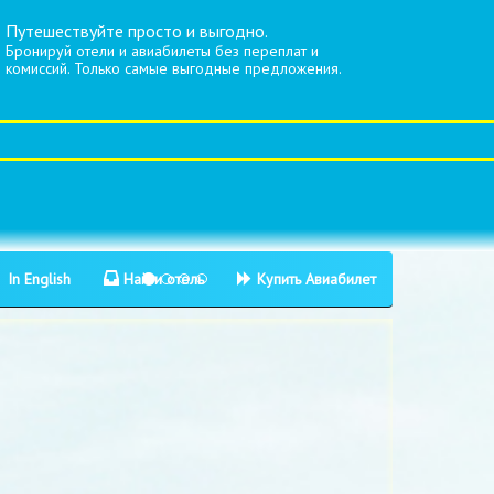
Путешествуйте просто и выгодно.
Бронируй отели и авиабилеты без переплат и
комиссий. Только самые выгодные предложения.
In English
Найти отель
Купить Авиабилет