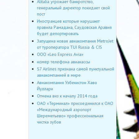
Alitalia угрожает банкротство,
генеральный директор покидает свой
пост
Иностранцев которые нарушают
правила Рамадана, Саудовская Аравия
будет депортировать
Запущена новая авиакомпания MetroJet
от туроператора TUI Russia & CIS
OOO «Leo Express Avia»
номер телефона авиакассы
S7 Airlines признана самой пунктуальной
авиакомпанией в мире
Авиакомпания Узбекистон Хаво
Йуллари
Отмена виз к началу 2014 года
ОАО «Терминал» присоединился к ОАО
«Международный аэропорт
Шереметьево» профессиональная
чистка зубов