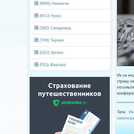
(NMA) Наманган
(NCU) Нукус
(SKD) Самарканд
(TMJ) Термез
(UGC) Ургенч
(FEG) Фергана
Из-за не
страну с
посольст
конферен
Теги:
Ин
законода