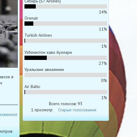
Сибирь (S7 Airlines)
14%
Orenair
11%
Turkish Airlines
1%
Узбекистон хаво йуллари
27%
Уральские авиалинии
ввозе в
0%
м
Air Baltic
1%
Всего голосов: 93
1 просмотр
Старые голосования
моженное
мотров