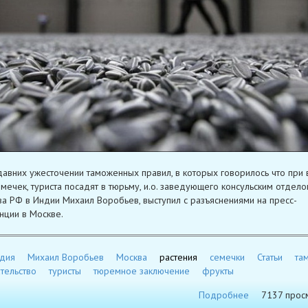
давних ужесточении таможенных правил, в которых говорилось что при 
емечек, туриста посадят в тюрьму, и.о. заведующего консульским отдело
ва РФ в Индии Михаил Воробьев, выступил с разъяснениями на пресс-
ции в Москве.
дия
Михаил Воробьев
Москва
растения
семечки
Статьи
та
тельство
туристы
тюремное заключение
фрукты
Подробнее
7137 прос