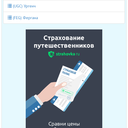
(UGC) Ургенч
(FEG) Фергана