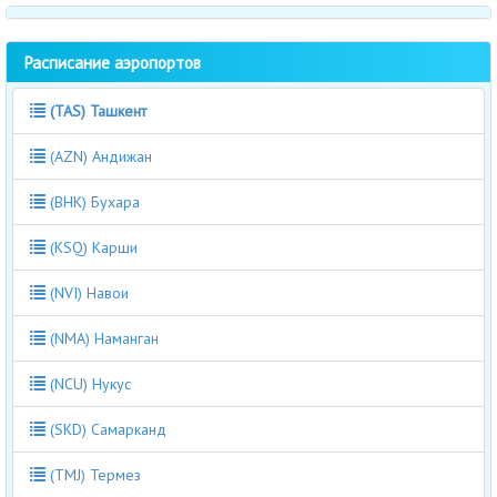
Расписание аэропортов
(TAS) Ташкент
(AZN) Андижан
(BHK) Бухара
(KSQ) Карши
(NVI) Навои
(NMA) Наманган
(NCU) Нукус
(SKD) Самарканд
(TMJ) Термез