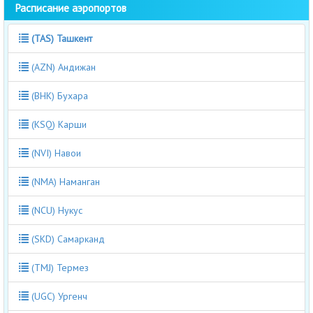
Расписание аэропортов
(TAS) Ташкент
(AZN) Андижан
(BHK) Бухара
(KSQ) Карши
(NVI) Навои
(NMA) Наманган
(NCU) Нукус
(SKD) Самарканд
(TMJ) Термез
(UGC) Ургенч