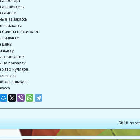
а аэропорт
а авиабилеты
а самолет
ные авиакассы
я авиакасса
а билеты на самолет
 авиакассе
а цены
иакассу
ы в ташкенте
ы на вокзалах
а хаво йуллари
виакассы
боты авиакасс
касса
5818 прос