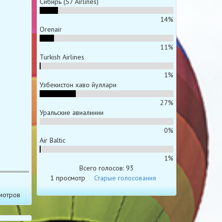
Сибирь (S7 Airlines)
14%
Orenair
11%
Turkish Airlines
1%
Узбекистон хаво йуллари
27%
Уральские авиалинии
0%
Air Baltic
1%
Всего голосов: 93
1 просмотр
Старые голосования
мотров