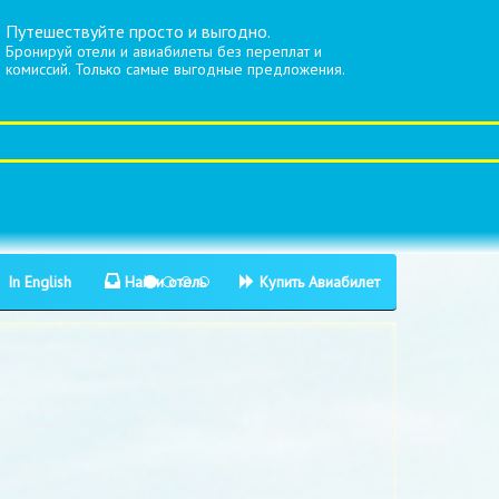
Путешествуйте просто и выгодно.
Бронируй отели и авиабилеты без переплат и
комиссий. Только самые выгодные предложения.
In English
Найти отель
Купить Авиабилет