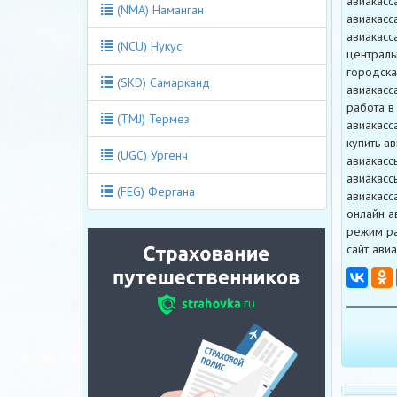
авиакасс
(NMA) Наманган
авиакасс
авиакасс
(NCU) Нукус
централь
городска
(SKD) Самарканд
авиакасс
работа в
(TMJ) Термез
авиакасс
купить ав
(UGC) Ургенч
авиакасс
авиакасс
(FEG) Фергана
авиакасс
онлайн а
режим ра
сайт авиа