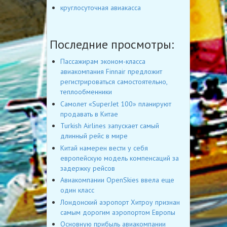
круглосуточная авиакасса
Последние просмотры:
Пассажирам эконом-класса
авиакомпания Finnair предложит
регистрироваться самостоятельно,
теплообменники
Самолет «SuperJet 100» планируют
продавать в Китае
Turkish Airlines запускает самый
длинный рейс в мире
Китай намерен вести у себя
европейскую модель компенсаций за
задержку рейсов
Авиакомпании OpenSkies ввела еще
один класс
Лондонский аэропорт Хитроу признан
самым дорогим аэропортом Европы
Основную прибыль авиакомпании