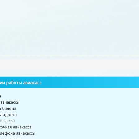
м работы авиакасс
а
авиакассы
а билеты
ы адреса
иакассы
точная авиакасса
лефона авиакассы