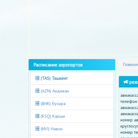
Расписание аэропортов
Главная
(TAS) Ташкент
режи
(AZN) Андижан
авиакасс
телефон 
(BHK) Бухара
авиакасс
авиакасс
(KSQ) Карши
номер ав
круглосу
(NVI) Навои
номер те