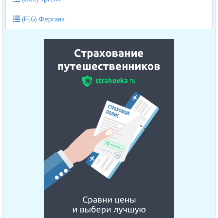
(FEG) Фергана