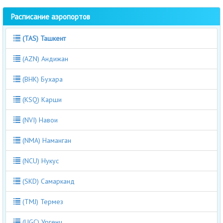
Расписание аэропортов
(TAS) Ташкент
(AZN) Андижан
(BHK) Бухара
(KSQ) Карши
(NVI) Навои
(NMA) Наманган
(NCU) Нукус
(SKD) Самарканд
(TMJ) Термез
(UGC) Ургенч