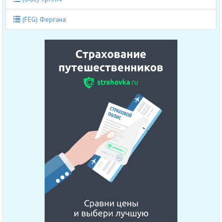
(FEG) Фергана