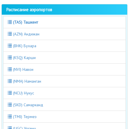
Расписание аэропортов
(TAS) Ташкент
(AZN) Андижан
(BHK) Бухара
(KSQ) Карши
(NVI) Навои
(NMA) Наманган
(NCU) Нукус
(SKD) Самарканд
(TMJ) Термез
(UGC) Ургенч