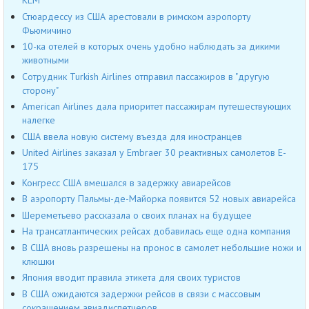
KLM
Стюардессу из США арестовали в римском аэропорту
Фьюмичино
10-ка отелей в которых очень удобно наблюдать за дикими
животными
Сотрудник Turkish Airlines отправил пассажиров в "другую
сторону"
American Airlines дала приоритет пассажирам путешествующих
налегке
США ввела новую систему въезда для иностранцев
United Airlines заказал у Embraer 30 реактивных самолетов E-
175
Конгресс США вмешался в задержку авиарейсов
В аэропорту Пальмы-де-Майорка появится 52 новых авиарейса
Шереметьево рассказала о своих планах на будущее
На трансатлантических рейсах добавилась еще одна компания
В США вновь разрешены на пронос в самолет небольшие ножи и
клюшки
Япония вводит правила этикета для своих туристов
В США ожидаются задержки рейсов в связи с массовым
сокращением авиадиспетчеров