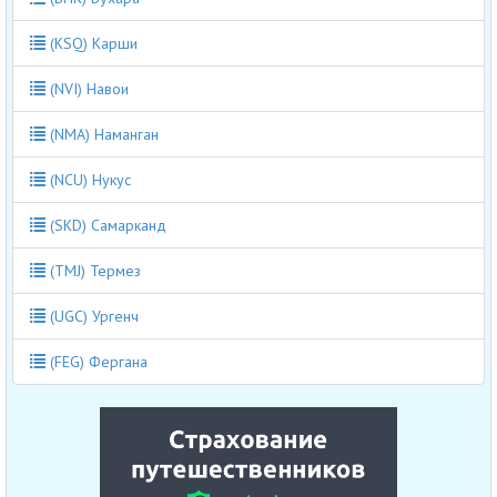
(KSQ) Карши
(NVI) Навои
(NMA) Наманган
(NCU) Нукус
(SKD) Самарканд
(TMJ) Термез
(UGC) Ургенч
(FEG) Фергана