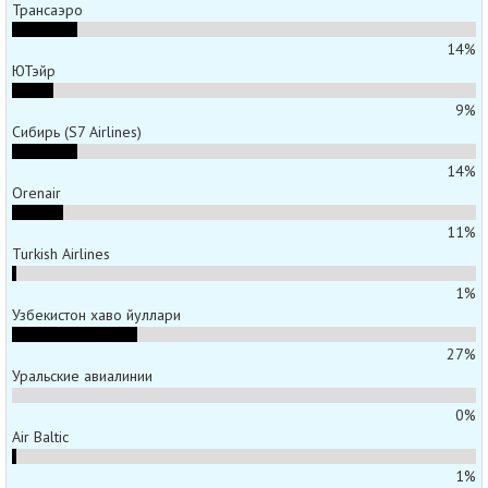
Трансаэро
14%
ЮТэйр
9%
Сибирь (S7 Airlines)
14%
Orenair
11%
Turkish Airlines
1%
Узбекистон хаво йуллари
27%
Уральские авиалинии
0%
Air Baltic
1%