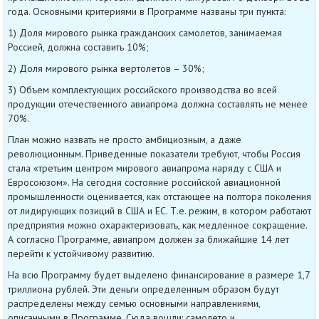
года. Основными критериями в Программе названы три пункта:
1) Доля мирового рынка гражданских самолетов, занимаемая
Россией, должна составить 10%;
2) Доля мирового рынка вертолетов – 30%;
3) Объем комплектующих российского производства во всей
продукции отечественного авиапрома должна составлять не менее
70%.
План можно назвать не просто амбициозным, а даже
революционным. Приведенные показатели требуют, чтобы Россия
стала «третьим центром мирового авиапрома наряду с США и
Евросоюзом». На сегодня состояние российской авиационной
промышленности оценивается, как отстающее на полтора поколения
от лидирующих позиций в США и ЕС. Т.е. режим, в котором работают
предприятия можно охарактеризовать, как медленное сокращение.
А согласно Программе, авиапром должен за ближайшие 14 лет
перейти к устойчивому развитию.
На всю Программу будет выделено финансирование в размере 1,7
триллиона рублей. Эти деньги определенным образом будут
распределены между семью основными направлениями,
описанными в Программе. Сюда вошли: самолето и