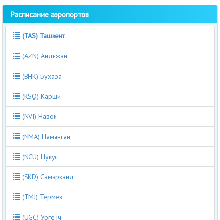
Расписание аэропортов
(TAS) Ташкент
(AZN) Андижан
(BHK) Бухара
(KSQ) Карши
(NVI) Навои
(NMA) Наманган
(NCU) Нукус
(SKD) Самарканд
(TMJ) Термез
(UGC) Ургенч