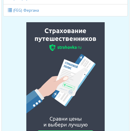
(FEG) Фергана