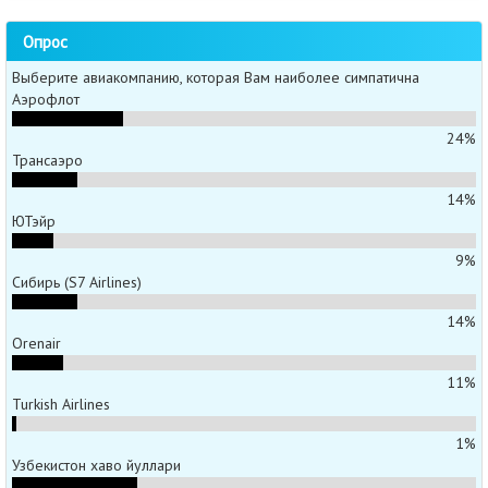
Опрос
Выберите авиакомпанию, которая Вам наиболее симпатична
Аэрофлот
24%
Трансаэро
14%
ЮТэйр
9%
Сибирь (S7 Airlines)
14%
Orenair
11%
Turkish Airlines
1%
Узбекистон хаво йуллари