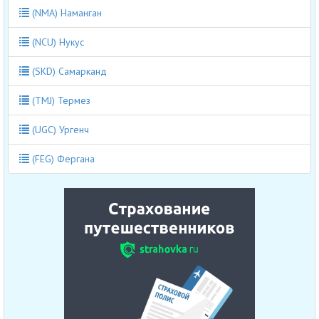
(NMA) Наманган
(NCU) Нукус
(SKD) Самарканд
(TMJ) Термез
(UGC) Ургенч
(FEG) Фергана