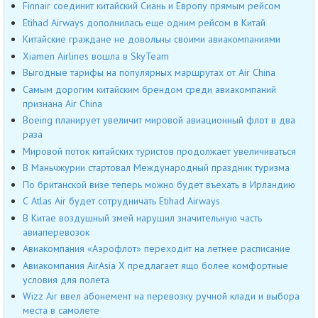
Finnair соединит китайский Сиань и Европу прямым рейсом
Etihad Airways дополнилась еще одним рейсом в Китай
Китайские граждане не довольны своими авиакомпаниями
Xiamen Airlines вошла в SkyTeam
Выгодные тарифы на популярных маршрутах от Air China
Самым дорогим китайским брендом среди авиакомпаний
признана Air China
Boeing планирует увеличит мировой авиационный флот в два
раза
Мировой поток китайских туристов продолжает увеличиваться
В Маньчжурии стартовал Международный праздник туризма
По британской визе теперь можно будет въехать в Ирландию
С Atlas Air будет сотрудничать Etihad Airways
В Китае воздушный змей нарушил значительную часть
авиаперевозок
Авиакомпания «Аэрофлот» переходит на летнее расписание
Авиакомпания AirAsia X предлагает ящо более комфортные
условия для полета
Wizz Air ввел абонемент на перевозку ручной клади и выбора
места в самолете